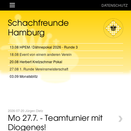

DATENSCHUTZ
AKTUELLES
Schachfreunde
RESSOURCEN
Hamburg
VEREIN
13.08 HPEM / Dähnepokal 2026 - Runde 3
MANNSCHAFTEN
18.08 Event von einem anderen Verein
TURNIERE
20.08 Herbert Kretzschmar Pokal
ONLINE
27.08 1. Runde Vereinsmeisterschaft
03.09 Monatsblitz
KINDER + JUGEND
MAGAZIN
TERMINE
2026-07-20 Jürgen Dietz
›
Mo 27.7. - Teamturnier mit
Diogenes!