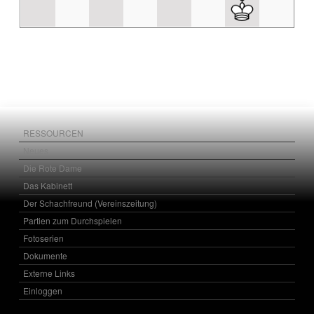
RESSOURCEN
Neues
Die Rote Dame
Das Kabinett
Der Schachfreund (Vereinszeitung)
Partien zum Durchspielen
Fotoserien
Dokumente
Externe Links
Einloggen