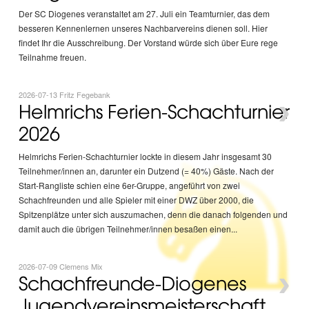
Der SC Diogenes veranstaltet am 27. Juli ein Teamturnier, das dem
besseren Kennenlernen unseres Nachbarvereins dienen soll. Hier
findet Ihr die Ausschreibung. Der Vorstand würde sich über Eure rege
Teilnahme freuen.
2026-07-13 Fritz Fegebank
›
Helmrichs Ferien-Schachturnier
2026
Helmrichs Ferien-Schachturnier lockte in diesem Jahr insgesamt 30
Teilnehmer/innen an, darunter ein Dutzend (= 40%) Gäste. Nach der
Start-Rangliste schien eine 6er-Gruppe, angeführt von zwei
Schachfreunden und alle Spieler mit einer DWZ über 2000, die
Spitzenplätze unter sich auszumachen, denn die danach folgenden und
damit auch die übrigen Teilnehmer/innen besaßen einen...
2026-07-09 Clemens Mix
›
Schachfreunde-Diogenes
Jugendvereinsmeisterschaft