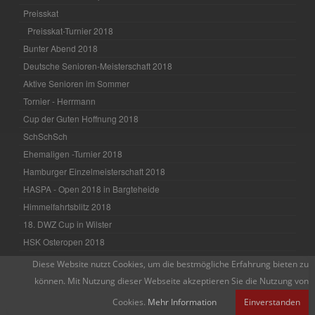
Preisskat
Preisskat-Turnier 2018
Bunter Abend 2018
Deutsche Senioren-Meisterschaft 2018
Aktive Senioren im Sommer
Tornier - Herrmann
Cup der Guten Hoffnung 2018
SchSchSch
Ehemaligen -Turnier 2018
Hamburger Einzelmeisterschaft 2018
HASPA - Open 2018 in Bargteheide
Himmelfahrtsblitz 2018
18. DWZ Cup in Wilster
HSK Osteropen 2018
Ramme-Zimmermann
Diese Website nutzt Cookies, um die bestmögliche Erfahrung bieten zu
Kluenger-Mueller
können. Mit Nutzung dieser Webseite akzeptieren Sie die Nutzung von
Jaeckle-Mueller
Cookies.
Mehr Information
Einverstanden
Keiner ohne Niederlage