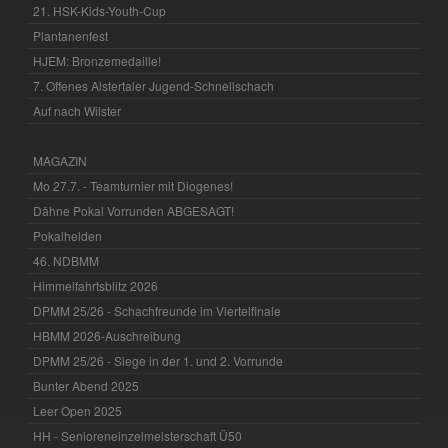
21. HSK-Kids-Youth-Cup
Plantanenfest
HJEM: Bronzemedaille!
7. Offenes Alstertaler Jugend-Schnellschach
Auf nach Wilster
MAGAZIN
Mo 27.7. - Teamturnier mit Diogenes!
Dähne Pokal Vorrunden ABGESAGT!
Pokalhelden
46. NDBMM
Himmelfahrtsblitz 2026
DPMM 25/26 - Schachfreunde im Viertelfinale
HBMM 2026-Auschreibung
DPMM 25/26 - Siege in der 1. und 2. Vorrunde
Bunter Abend 2025
Leer Open 2025
HH - Senioreneinzelmeisterschaft Ü50