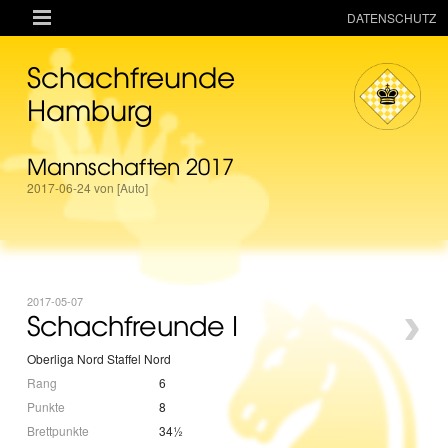

DATENSCHUTZ
AKTUELLES
Schachfreunde
RESSOURCEN
Hamburg
VEREIN
Mannschaften 2017
MANNSCHAFTEN
2017-06-24 von [Auto]
TURNIERE
ONLINE
KINDER + JUGEND
2017-05-07
›
MAGAZIN
Schachfreunde I
TERMINE
Oberliga Nord Staffel Nord
Rang
6
Punkte
8
Brettpunkte
34½