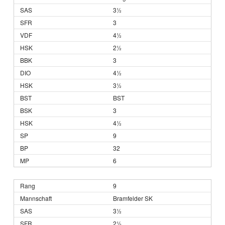
3½
3
4½
2½
3
4½
3½
BST
3
4½
9
32
6
9
Bramfelder SK
3½
2½