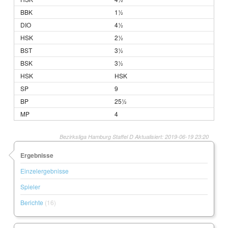
1½
4½
2½
3½
3½
HSK
9
25½
4
Bezirksliga Hamburg Staffel D Aktualisiert: 2019-06-19 23:20
Ergebnisse
Einzelergebnisse
Spieler
Berichte
(16)