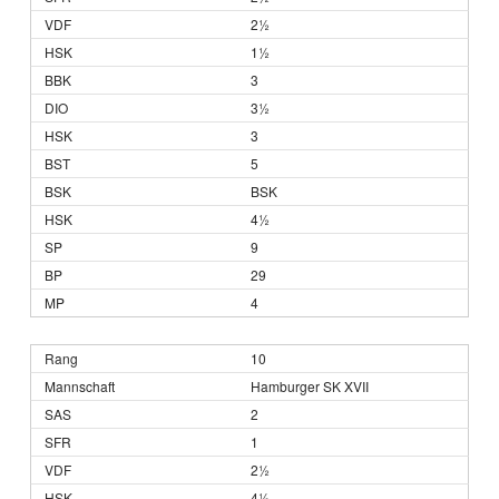
2½
1½
3
3½
3
5
BSK
4½
9
29
4
10
Hamburger SK XVII
2
1
2½
4½