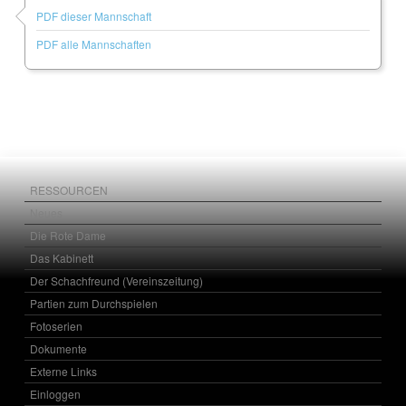
PDF dieser Mannschaft
PDF alle Mannschaften
RESSOURCEN
Neues
Die Rote Dame
Das Kabinett
Der Schachfreund (Vereinszeitung)
Partien zum Durchspielen
Fotoserien
Dokumente
Externe Links
Einloggen