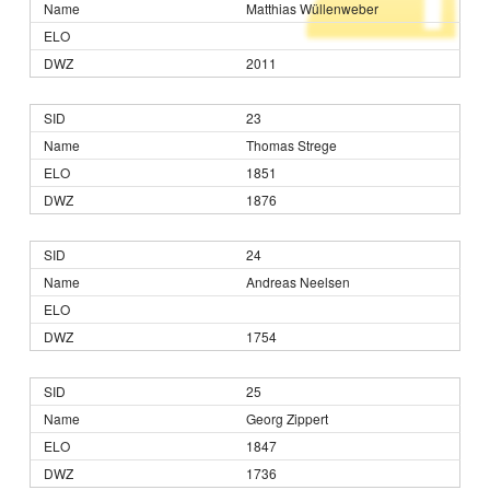
Matthias Wüllenweber
2011
23
Thomas Strege
1851
1876
24
Andreas Neelsen
1754
25
Georg Zippert
1847
1736