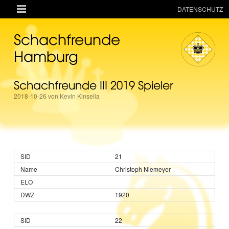

DATENSCHUTZ
AKTUELLES
Schachfreunde
RESSOURCEN
Hamburg
VEREIN
Schachfreunde III 2019 Spieler
MANNSCHAFTEN
2018-10-26 von Kevin Kinsella
TURNIERE
ONLINE
KINDER + JUGEND
21
MAGAZIN
Christoph Niemeyer
TERMINE
1920
22