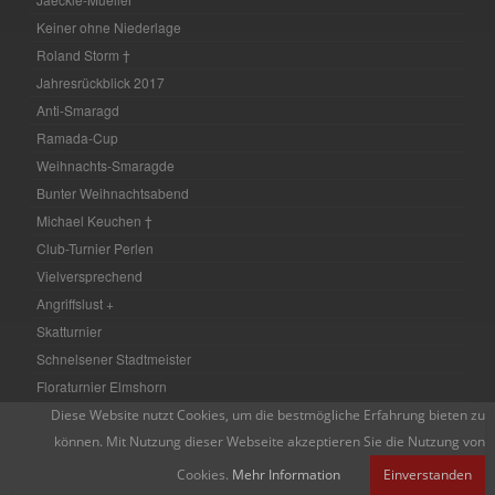
Keiner ohne Niederlage
Roland Storm †
Jahresrückblick 2017
Anti-Smaragd
Ramada-Cup
Weihnachts-Smaragde
Bunter Weihnachtsabend
Michael Keuchen †
Club-Turnier Perlen
Vielversprechend
Angriffslust +
Skatturnier
Schnelsener Stadtmeister
Floraturnier Elmshorn
Herbst-Schnellschach 17
Diese Website nutzt Cookies, um die bestmögliche Erfahrung bieten zu
können. Mit Nutzung dieser Webseite akzeptieren Sie die Nutzung von
VM Zwischenbilanz
Blankeneser Open
Cookies.
Mehr Information
Einverstanden