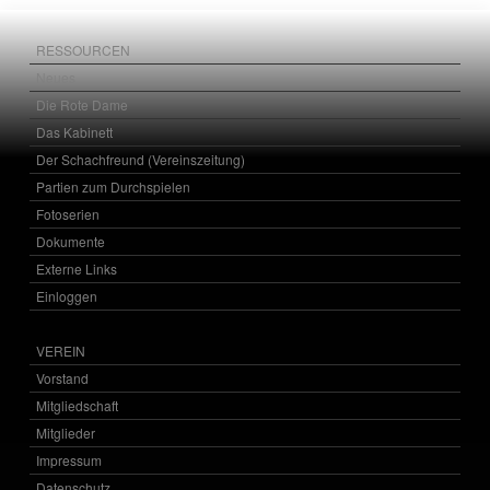
RESSOURCEN
Neues
Die Rote Dame
Das Kabinett
Der Schachfreund (Vereinszeitung)
Partien zum Durchspielen
Fotoserien
Dokumente
Externe Links
Einloggen
VEREIN
Vorstand
Mitgliedschaft
Mitglieder
Impressum
Datenschutz