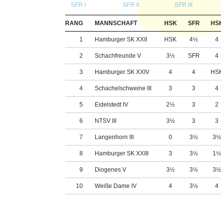
SFR I
SFR II
SFR III
RANG
MANNSCHAFT
HSK
SFR
HS
1
Hamburger SK XXII
HSK
4½
4
2
Schachfreunde V
3½
SFR
4
3
Hamburger SK XXIV
4
4
HS
4
Schachelschweine III
3
3
4
5
Eidelstedt IV
2½
3
2
6
NTSV III
3½
3
3
7
Langenhorn III
0
3½
3
8
Hamburger SK XXIII
3
3½
1
9
Diogenes V
3½
3½
3
10
Weiße Dame IV
4
3½
4