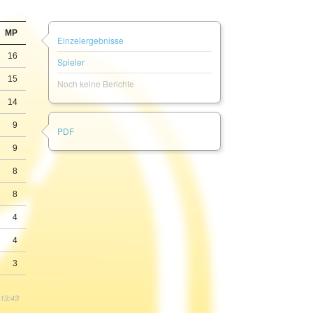
MP
Einzelergebnisse
16
Spieler
15
Noch keine Berichte
14
9
PDF
9
8
8
4
4
3
 13:43