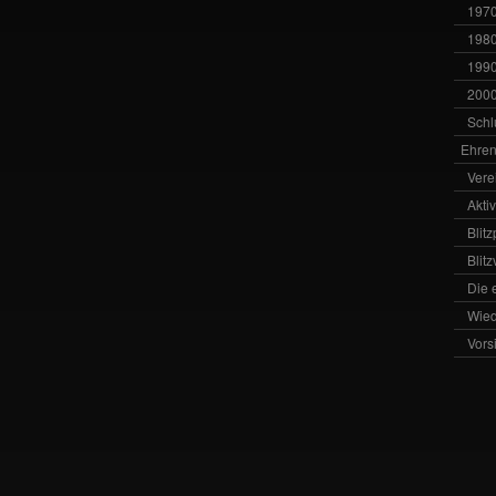
1970
1980
1990
2000
Schl
Ehren
Vere
Akti
Blit
Blit
Die 
Wied
Vors