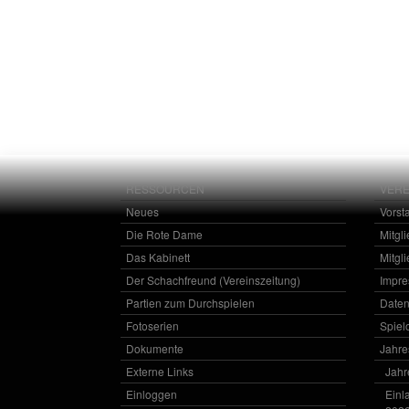
RESSOURCEN
VERE
Neues
Vorst
Die Rote Dame
Mitgl
Das Kabinett
Mitgl
Der Schachfreund (Vereinszeitung)
Impr
Partien zum Durchspielen
Daten
Fotoserien
Spielo
Dokumente
Jahr
Externe Links
Jahr
Einloggen
Einl