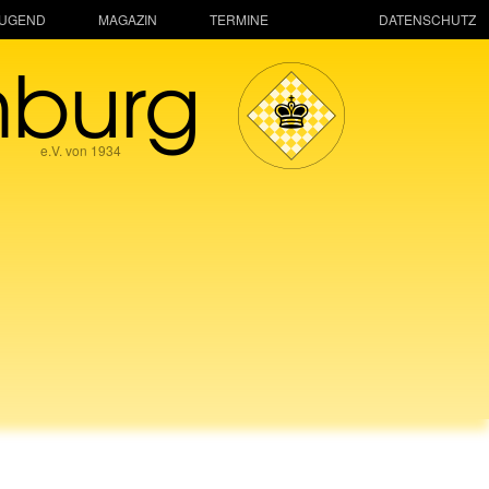
JUGEND
MAGAZIN
TERMINE
DATENSCHUTZ
mburg
e.V. von 1934