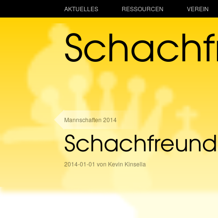
AKTUELLES
RESSOURCEN
VEREIN
Schach
Mannschaften 2014
Schachfreunde
2014-01-01 von Kevin Kinsella