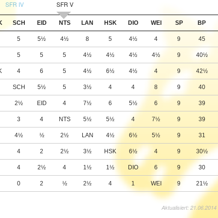
SFR IV
SFR V
K
SCH
EID
NTS
LAN
HSK
DIO
WEI
SP
BP
5
5½
4½
8
5
4½
4
9
45
5
5
5
4½
4½
4½
4½
9
40½
K
4
6
5
4½
6½
4½
4
9
42½
SCH
5½
5
3½
4
4
8
9
40
2½
EID
4
7½
6
5½
6
9
39
3
4
NTS
5½
5½
4
7½
9
39
½
4½
½
2½
LAN
4½
6½
5½
9
31
½
4
2
2½
3½
HSK
6½
4
9
30½
½
4
2½
4
1½
1½
DIO
6
9
30
0
2
½
2½
4
1
WEI
9
21½
Aktualisiert: 21.06.2014