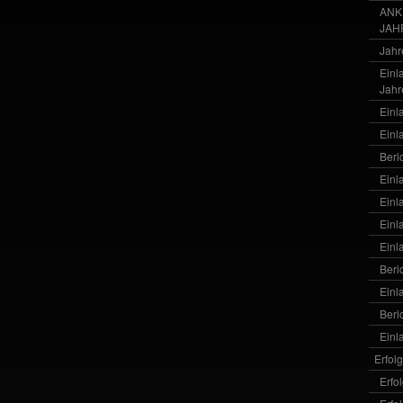
ANK
JAH
Jahr
Einl
Jahr
Einl
Einl
Beri
Einl
Einl
Einl
Einl
Beri
Einl
Beri
Einl
Erfol
Erfo