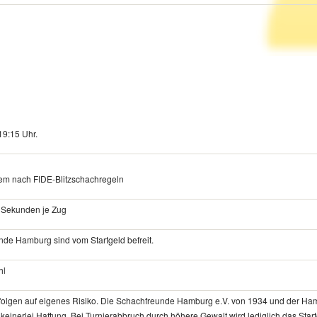
:
19:15 Uhr.
em nach FIDE-Blitzschachregeln
 2 Sekunden je Zug
unde Hamburg sind vom Startgeld befreit.
hl
folgen auf eigenes Risiko. Die Schachfreunde Hamburg e.V. von 1934 und der Ha
inerlei Haftung. Bei Turnierabbruch durch höhere Gewalt wird lediglich das Star