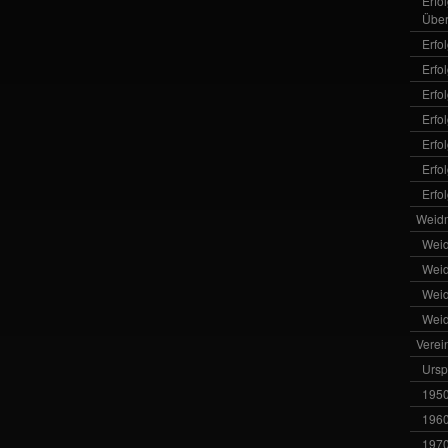
Erfo
Über
Erfo
Erfo
Erfo
Erfo
Erfo
Erfo
Erfo
Weid
Wei
Wei
Wei
Wei
Verei
Ursp
1950
1960
1970