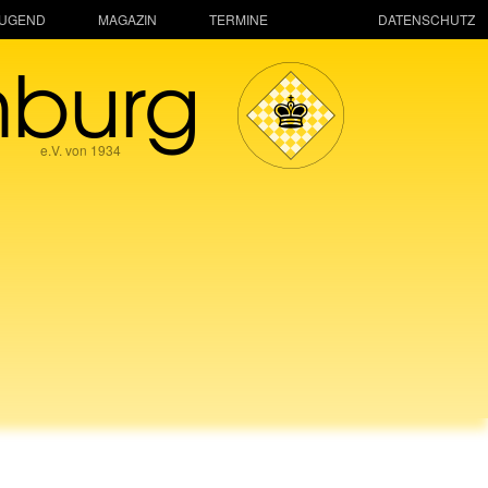
JUGEND
MAGAZIN
TERMINE
DATENSCHUTZ
mburg
e.V. von 1934