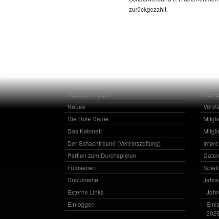
zurückgezahlt.
RESSOURCEN
VERE
Neues
Vorst
Die Rote Dame
Mitgl
Das Kabinett
Mitgl
Der Schachfreund (Vereinszeitung)
Impr
Partien zum Durchspielen
Daten
Fotoserien
Spielo
Dokumente
Jahr
Externe Links
Jahr
Einloggen
Einl
202