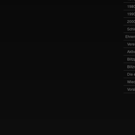
1980
1990
2000
Schl
Ehren
Vere
Akti
Blit
Blit
Die 
Wied
Vors