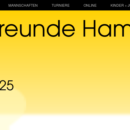
MANNSCHAFTEN
TURNIERE
ONLINE
KINDER + 
freunde Ha
025