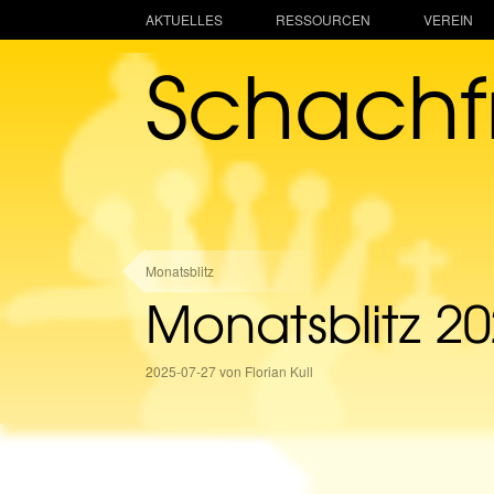
AKTUELLES
RESSOURCEN
VEREIN
Schach
Monatsblitz
Monatsblitz 2
2025-07-27 von Florian Kull