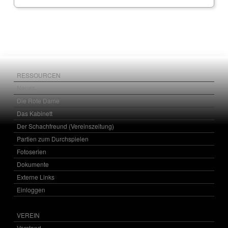
RESSOURCEN
Neues
Die Rote Dame
Das Kabinett
Der Schachfreund (Vereinszeitung)
Partien zum Durchspielen
Fotoserien
Dokumente
Externe Links
Einloggen
VEREIN
Vorstand