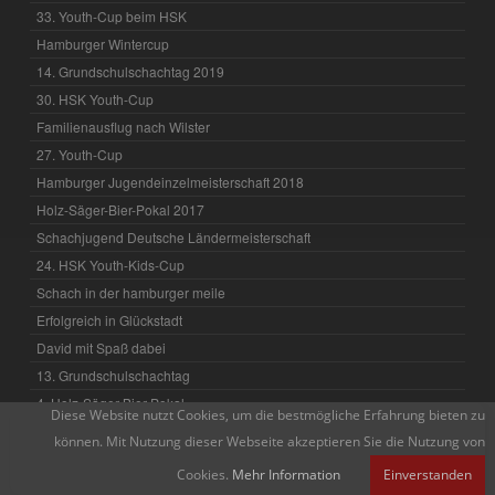
33. Youth-Cup beim HSK
Hamburger Wintercup
14. Grundschulschachtag 2019
30. HSK Youth-Cup
Familienausflug nach Wilster
27. Youth-Cup
Hamburger Jugendeinzelmeisterschaft 2018
Holz-Säger-Bier-Pokal 2017
Schachjugend Deutsche Ländermeisterschaft
24. HSK Youth-Kids-Cup
Schach in der hamburger meile
Erfolgreich in Glückstadt
David mit Spaß dabei
13. Grundschulschachtag
4. Holz-Säger-Bier-Pokal
Diese Website nutzt Cookies, um die bestmögliche Erfahrung bieten zu
David on Tour - März 2017
können. Mit Nutzung dieser Webseite akzeptieren Sie die Nutzung von
2. HSK U12 DWZ-CUP 2017
Cookies.
Mehr Information
Einverstanden
Erfolgreiche Jugend