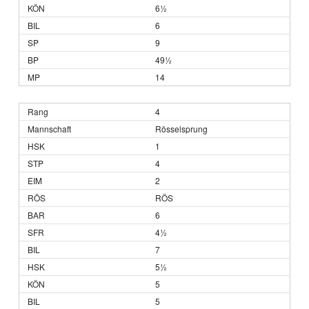
6½
6
9
49½
14
4
Rösselsprung
1
4
2
RÖS
6
4½
7
5½
5
5