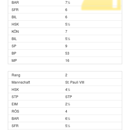
7½
6
6
5½
7
5½
9
53
16
2
St. Pauli VIII
4½
STP
2½
4
6½
5½