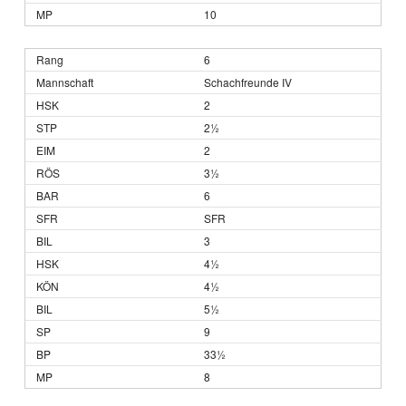
10
6
Schachfreunde IV
2
2½
2
3½
6
SFR
3
4½
4½
5½
9
33½
8