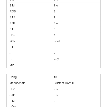
1½
3
1
3½
3
4
KÖN
5
9
25½
3
10
Billstedt-Horn II
2½
3½
2
3