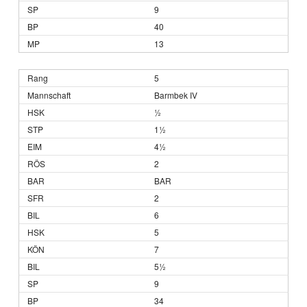
9
40
13
5
Barmbek IV
½
1½
4½
2
BAR
2
6
5
7
5½
9
34