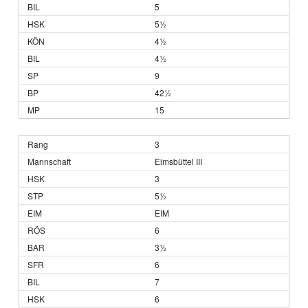
5
5½
4½
4½
9
42½
15
3
Eimsbüttel III
3
5½
EIM
6
3½
6
7
6