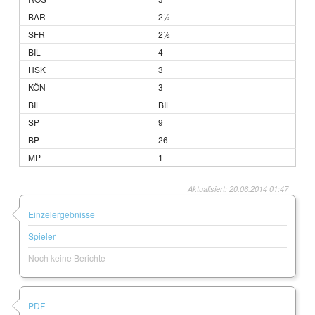
2½
2½
4
3
3
BIL
9
26
1
Aktualisiert: 20.06.2014 01:47
Einzelergebnisse
Spieler
Noch keine Berichte
PDF