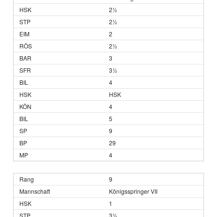
2½
2½
2
2½
3
3½
4
HSK
4
5
9
29
4
9
Königsspringer VII
1
3½