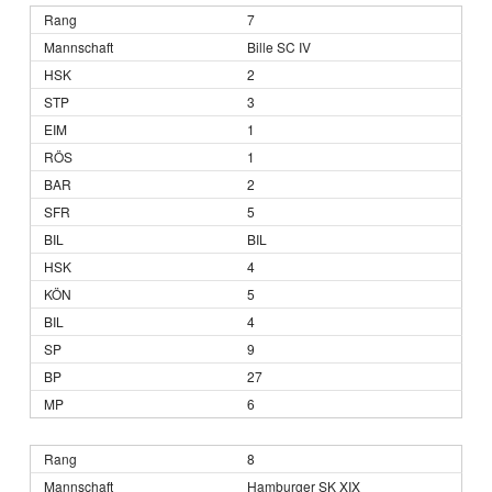
7
Bille SC IV
2
3
1
1
2
5
BIL
4
5
4
9
27
6
8
Hamburger SK XIX