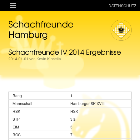

DATENSCHUTZ
AKTUELLES
Schachfreunde
RESSOURCEN
Hamburg
VEREIN
Schachfreunde IV 2014 Ergebnisse
MANNSCHAFTEN
2014-01-01 von Kevin Kinsella
TURNIERE
ONLINE
KINDER + JUGEND
1
MAGAZIN
Hamburger SK XVIII
TERMINE
HSK
3½
5
7