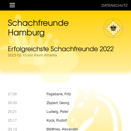

DATENSCHUTZ
AKTUELLES
Schachfreunde
RESSOURCEN
Hamburg
VEREIN
Erfolgreichste Schachfreunde 2022
MANNSCHAFTEN
2023-02-10 von Kevin Kinsella
TURNIERE
ONLINE
KINDER + JUGEND
MAGAZIN
27,00
Fegebank, Fritz
TERMINE
26,00
Zippert, Georg
25,21
Ludwig, Peter
25,17
Kock, Rudolf
24,13
Matthies, Alexander