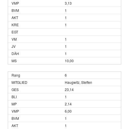
3,13
1
1
1
1
1
1
10,00
6
Haugwitz, Steffen
23,14
1
2,14
6,00
1
1