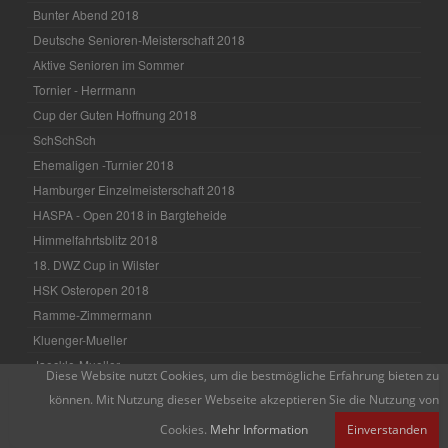
Bunter Abend 2018
Deutsche Senioren-Meisterschaft 2018
Aktive Senioren im Sommer
Tornier - Herrmann
Cup der Guten Hoffnung 2018
SchSchSch
Ehemaligen -Turnier 2018
Hamburger Einzelmeisterschaft 2018
HASPA - Open 2018 in Bargteheide
Himmelfahrtsblitz 2018
18. DWZ Cup in Wilster
HSK Osteropen 2018
Ramme-Zimmermann
Kluenger-Mueller
Jaeckle-Mueller
Diese Website nutzt Cookies, um die bestmögliche Erfahrung bieten zu
Keiner ohne Niederlage
können. Mit Nutzung dieser Webseite akzeptieren Sie die Nutzung von
Roland Storm †
Cookies.
Mehr Information
Einverstanden
Jahresrückblick 2017