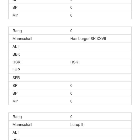
0
0
0
Hamburger SK XXVII
HSK
0
0
0
0
Lurup II