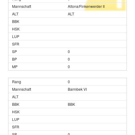
Altona/Finkenwerder II
ALT
0
0
0
0
Barmbek VI
BBK
0