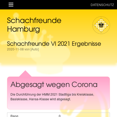

DATENSCHUTZ
AKTUELLES
Schachfreunde
RESSOURCEN
Hamburg
VEREIN
Schachfreunde VI 2021 Ergebnisse
MANNSCHAFTEN
2020-11-08 von [Auto]
TURNIERE
ONLINE
KINDER + JUGEND
MAGAZIN
Abgesagt wegen Corona
TERMINE
Die Durchführung der HMM 2021 Stadtliga bis Kreisklasse,
Basisklasse, Hansa-Klasse wird abgesagt.
0