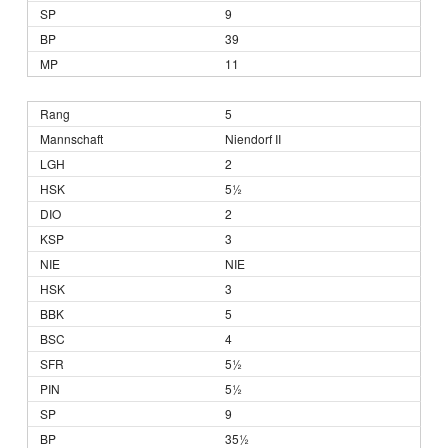
9
39
11
5
Niendorf II
2
5½
2
3
NIE
3
5
4
5½
5½
9
35½