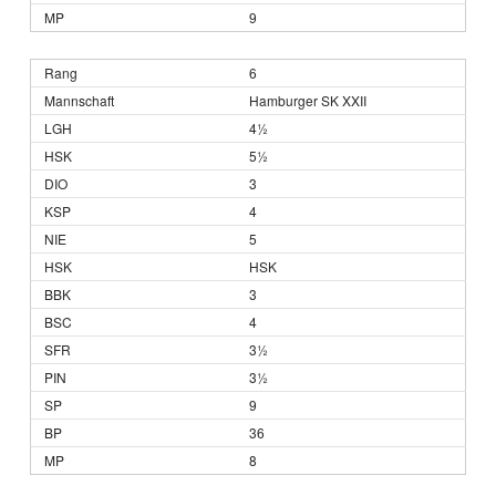
9
6
Hamburger SK XXII
4½
5½
3
4
5
HSK
3
4
3½
3½
9
36
8