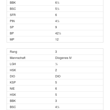
6½
5½
6
4½
9
42½
12
3
Diogenes IV
½
2
DIO
5
6
5
3
4½