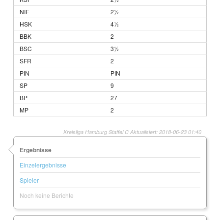
2½
4½
2
3½
2
PIN
9
27
2
Kreisliga Hamburg Staffel C Aktualisiert: 2018-06-23 01:40
Ergebnisse
Einzelergebnisse
Spieler
Noch keine Berichte