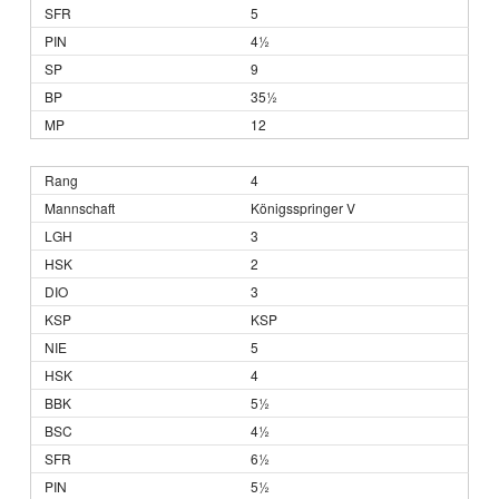
5
4½
9
35½
12
4
Königsspringer V
3
2
3
KSP
5
4
5½
4½
6½
5½