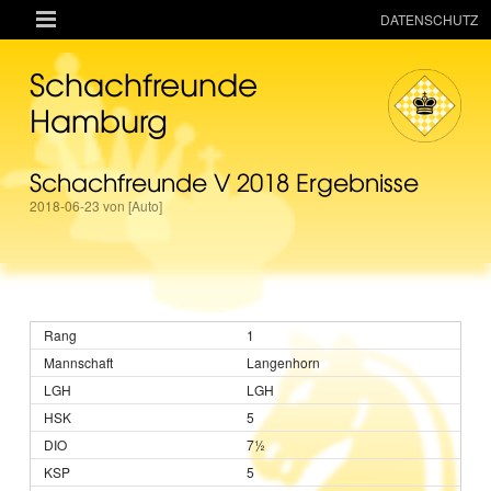

DATENSCHUTZ
AKTUELLES
Schachfreunde
RESSOURCEN
Hamburg
VEREIN
Schachfreunde V 2018 Ergebnisse
MANNSCHAFTEN
2018-06-23 von [Auto]
TURNIERE
ONLINE
KINDER + JUGEND
1
MAGAZIN
Langenhorn
TERMINE
LGH
5
7½
5