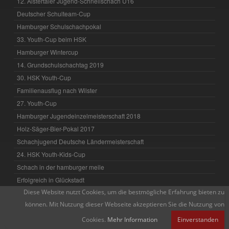
12. Alstertaler Jugend-Schnellschach U16
Deutscher Schulteam-Cup
Hamburger Schulschachpokal
33. Youth-Cup beim HSK
Hamburger Wintercup
14. Grundschulschachtag 2019
30. HSK Youth-Cup
Familienausflug nach Wilster
27. Youth-Cup
Hamburger Jugendeinzelmeisterschaft 2018
Holz-Säger-Bier-Pokal 2017
Schachjugend Deutsche Ländermeisterschaft
24. HSK Youth-Kids-Cup
Schach in der hamburger meile
Erfolgreich in Glückstadt
Diese Website nutzt Cookies, um die bestmögliche Erfahrung bieten zu
David mit Spaß dabei
können. Mit Nutzung dieser Webseite akzeptieren Sie die Nutzung von
13. Grundschulschachtag
4. Holz-Säger-Bier-Pokal
Cookies.
Mehr Information
Einverstanden