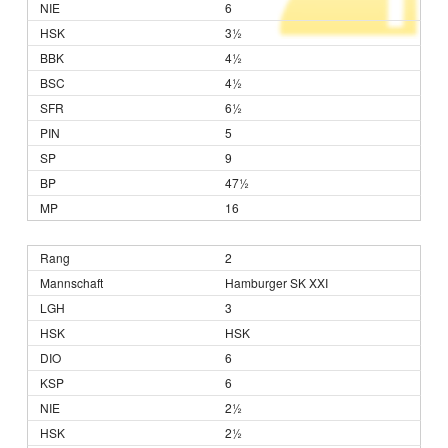
6
3½
4½
4½
6½
5
9
47½
16
2
Hamburger SK XXI
3
HSK
6
6
2½
2½