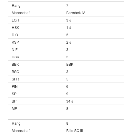
7
Barmbek IV
3½
1½
5
2½
3
5
BBK
3
5
6
9
34½
8
8
Bille SC III