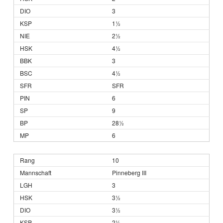
3
1½
2½
4½
3
4½
SFR
6
9
28½
6
10
Pinneberg III
3
3½
3½
2½