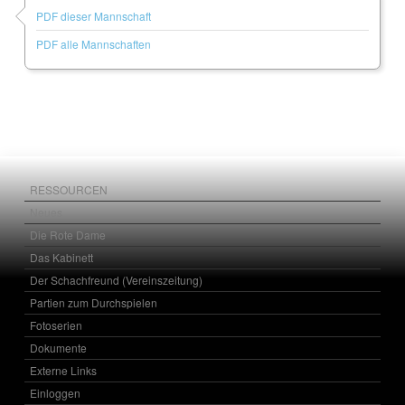
PDF dieser Mannschaft
PDF alle Mannschaften
RESSOURCEN
Neues
Die Rote Dame
Das Kabinett
Der Schachfreund (Vereinszeitung)
Partien zum Durchspielen
Fotoserien
Dokumente
Externe Links
Einloggen