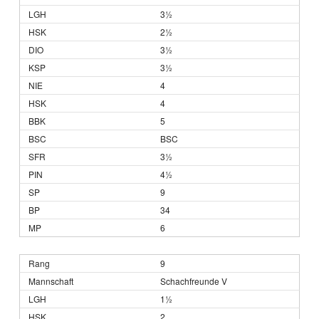
3½
2½
3½
3½
4
4
5
BSC
3½
4½
9
34
6
9
Schachfreunde V
1½
2