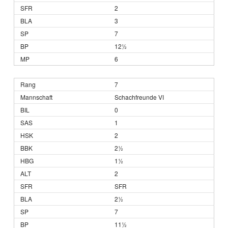
2
3
7
12½
6
7
Schachfreunde VI
0
1
2
2½
1½
2
SFR
2½
7
11½