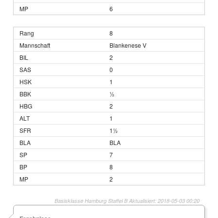
6
8
Blankenese V
2
0
1
½
2
1
1½
BLA
7
8
2
Basisklasse Hamburg Staffel B Aktualisiert: 2018-05-03 00:20