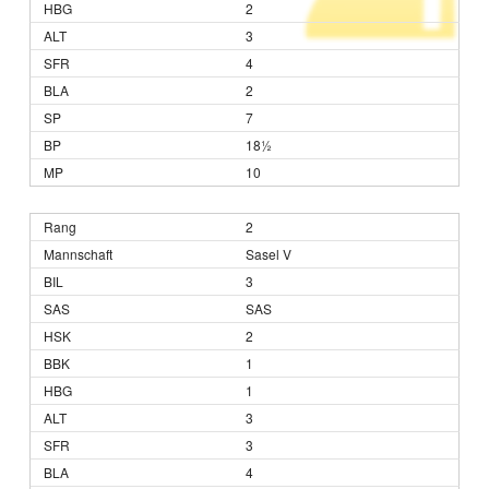
2
3
4
2
7
18½
10
2
Sasel V
3
SAS
2
1
1
3
3
4