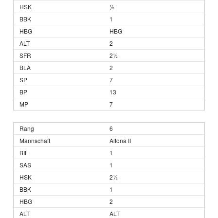
½
1
HBG
2
2½
2
7
13
7
6
Altona II
1
1
2½
1
2
ALT