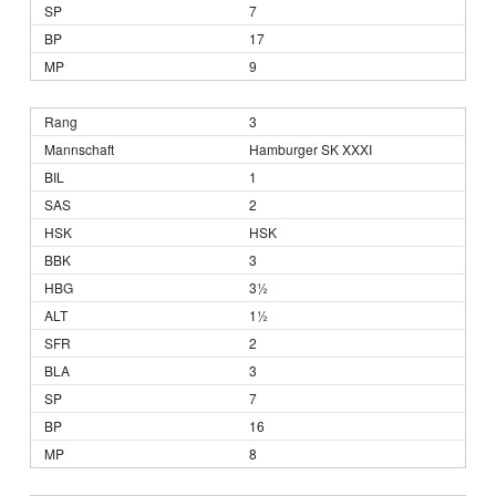
7
17
9
3
Hamburger SK XXXI
1
2
HSK
3
3½
1½
2
3
7
16
8