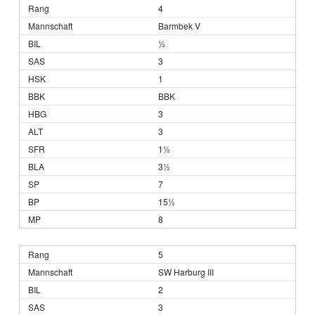
4
Barmbek V
½
3
1
BBK
3
3
1½
3½
7
15½
8
5
SW Harburg III
2
3