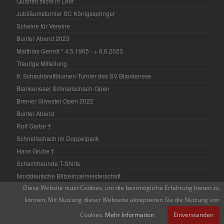
Quartett sticht in Leer
Jubiläumsturnier SC Königsspringer
Scheine für Vereine
Bunter Abend 2023
Matthias Gerndt * 4.5.1965 - + 6.6.2023
Traurige Mitteilung
9. Schachbrettblumen-Turnier des SV Blankenese
Blankeneser Schnellschach-Open
Bremer Silvester Open 2022
Bunter Abend
Rolf Garbe †
Schnellschach im Doppelpack
Hans Grube †
Schachfreunde T-Shirts
Norddeutsche Blitzeinzelmeisterschaft
Diese Website nutzt Cookies, um die bestmögliche Erfahrung bieten zu
Schachfreunde Hamburg auf Instagram
können. Mit Nutzung dieser Webseite akzeptieren Sie die Nutzung von
Schnellschach spontan
Peter Rädisch †
Cookies.
Mehr Information
Einverstanden