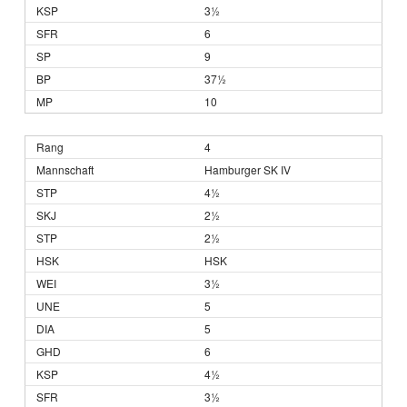
3½
6
9
37½
10
4
Hamburger SK IV
4½
2½
2½
HSK
3½
5
5
6
4½
3½