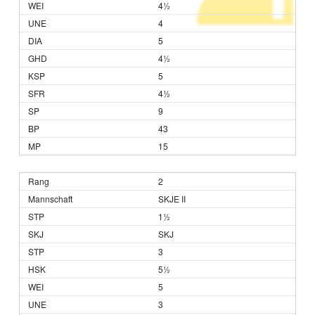
4½
4
5
4½
5
4½
9
43
15
2
SKJE II
1½
SKJ
3
5½
5
3