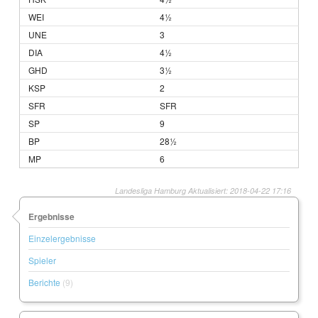
4½
3
4½
3½
2
SFR
9
28½
6
Landesliga Hamburg Aktualisiert: 2018-04-22 17:16
Ergebnisse
Einzelergebnisse
Spieler
Berichte
(9)