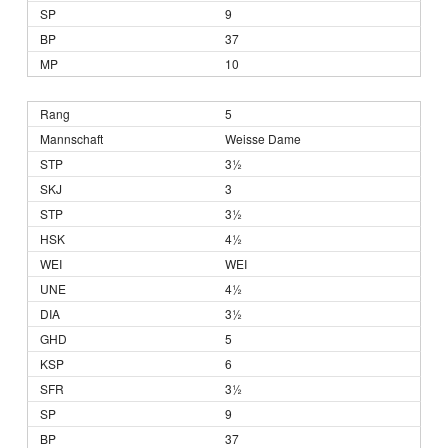
9
37
10
5
Weisse Dame
3½
3
3½
4½
WEI
4½
3½
5
6
3½
9
37