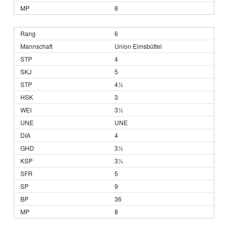
8
6
Union Eimsbüttel
4
5
4½
3
3½
UNE
4
3½
3½
5
9
36
8