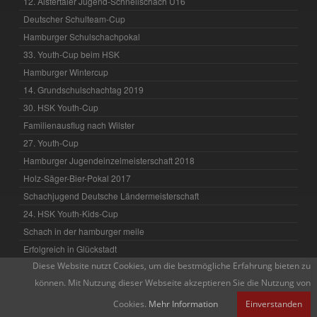
12. Alstertaler Jugend-Schnellschach U16
Deutscher Schulteam-Cup
Hamburger Schulschachpokal
33. Youth-Cup beim HSK
Hamburger Wintercup
14. Grundschulschachtag 2019
30. HSK Youth-Cup
Familienausflug nach Wilster
27. Youth-Cup
Hamburger Jugendeinzelmeisterschaft 2018
Holz-Säger-Bier-Pokal 2017
Schachjugend Deutsche Ländermeisterschaft
24. HSK Youth-Kids-Cup
Schach in der hamburger meile
Erfolgreich in Glückstadt
Diese Website nutzt Cookies, um die bestmögliche Erfahrung bieten zu
David mit Spaß dabei
können. Mit Nutzung dieser Webseite akzeptieren Sie die Nutzung von
13. Grundschulschachtag
4. Holz-Säger-Bier-Pokal
Cookies.
Mehr Information
Einverstanden