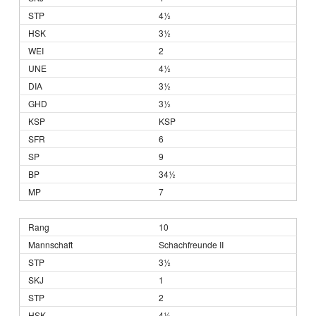
4½
3½
2
4½
3½
3½
KSP
6
9
34½
7
10
Schachfreunde II
3½
1
2
4½