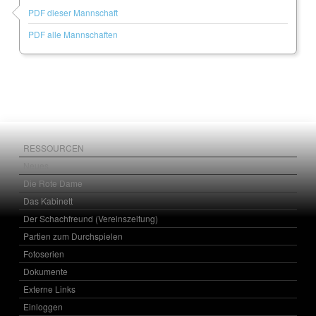
PDF dieser Mannschaft
PDF alle Mannschaften
RESSOURCEN
Neues
Die Rote Dame
Das Kabinett
Der Schachfreund (Vereinszeitung)
Partien zum Durchspielen
Fotoserien
Dokumente
Externe Links
Einloggen