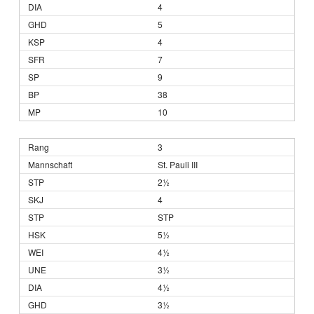
4
5
4
7
9
38
10
3
St. Pauli III
2½
4
STP
5½
4½
3½
4½
3½