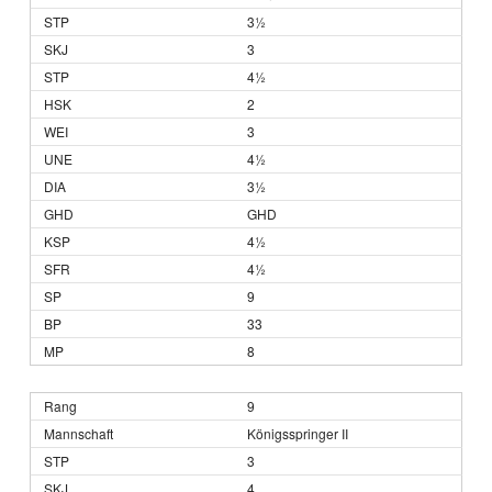
3½
3
4½
2
3
4½
3½
GHD
4½
4½
9
33
8
9
Königsspringer II
3
4