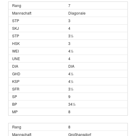
7
Diagonale
3
4
3½
3
4½
4
DIA
4½
4½
3½
9
34½
8
8
Großhansdorf