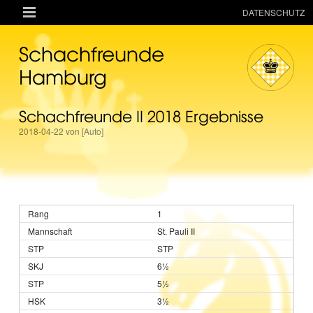

DATENSCHUTZ
AKTUELLES
Schachfreunde
RESSOURCEN
Hamburg
VEREIN
Schachfreunde II 2018 Ergebnisse
MANNSCHAFTEN
2018-04-22 von [Auto]
TURNIERE
ONLINE
KINDER + JUGEND
1
MAGAZIN
St. Pauli II
TERMINE
STP
6½
5½
3½