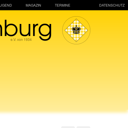
JUGEND
MAGAZIN
TERMINE
DATENSCHUTZ
mburg
e.V. von 1934