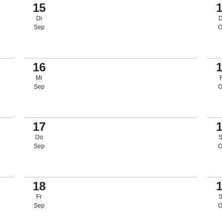
15
Di
Sep
O
16
Mi
Sep
O
17
Do
Sep
O
18
Fr
Sep
O