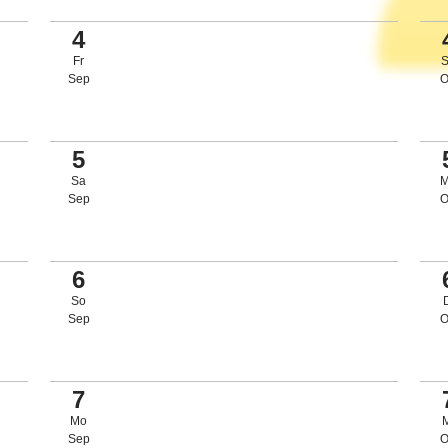
4
Fr
Sep
O
5
Sa
Sep
O
6
So
Sep
O
7
Mo
Sep
O