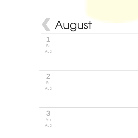
‹
August
1
Sa
Aug
2
So
Aug
3
Mo
Aug