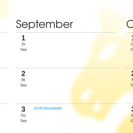
September
O
1
Di
Sep
O
2
Mi
Sep
O
3
19:00 Monatsblitz
Do
Sep
O