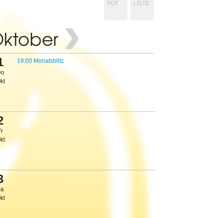
PDF
LISTE
›
ktober
1
19:00 Monatsblitz
Do
kt
2
Fr
kt
3
Sa
kt