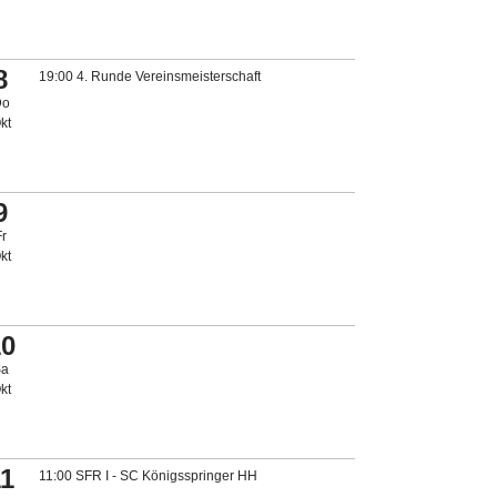
8
19:00 4. Runde Vereinsmeisterschaft
Do
kt
9
Fr
kt
10
Sa
kt
11
11:00 SFR I - SC Königsspringer HH