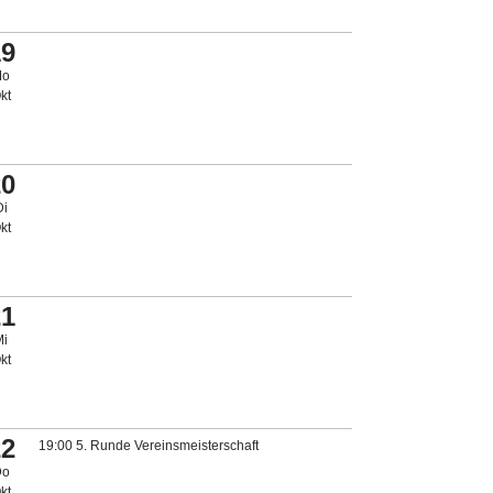
19
Mo
kt
20
Di
kt
21
Mi
kt
22
19:00 5. Runde Vereinsmeisterschaft
Do
kt