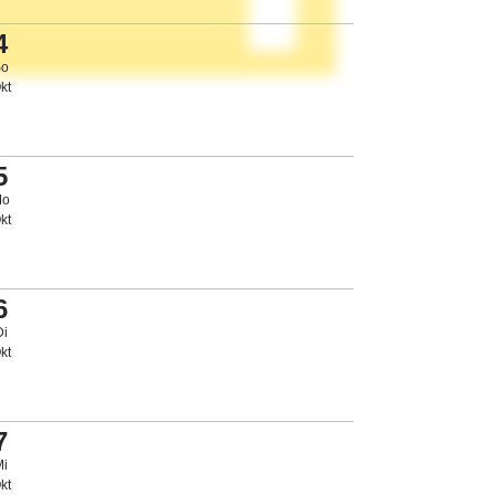
4
So
kt
5
Mo
kt
6
Di
kt
7
Mi
kt