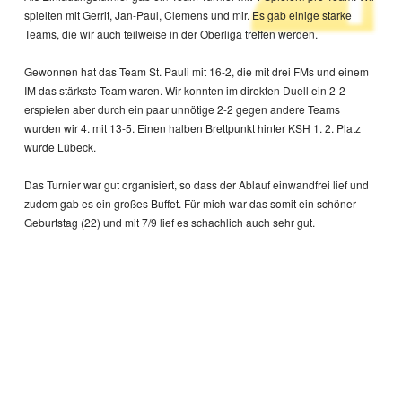
spielten mit Gerrit, Jan-Paul, Clemens und mir. Es gab einige starke
Teams, die wir auch teilweise in der Oberliga treffen werden.
Gewonnen hat das Team St. Pauli mit 16-2, die mit drei FMs und einem
IM das stärkste Team waren. Wir konnten im direkten Duell ein 2-2
erspielen aber durch ein paar unnötige 2-2 gegen andere Teams
wurden wir 4. mit 13-5. Einen halben Brettpunkt hinter KSH 1. 2. Platz
wurde Lübeck.
Das Turnier war gut organisiert, so dass der Ablauf einwandfrei lief und
zudem gab es ein großes Buffet. Für mich war das somit ein schöner
Geburtstag (22) und mit 7/9 lief es schachlich auch sehr gut.