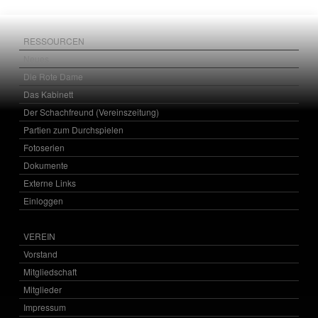
RESSOURCEN
Neues
Die Rote Dame
Das Kabinett
Der Schachfreund (Vereinszeitung)
Partien zum Durchspielen
Fotoserien
Dokumente
Externe Links
Einloggen
VEREIN
Vorstand
Mitgliedschaft
Mitglieder
Impressum