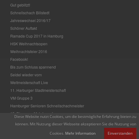
Gut geblitzt!
Schnellschach Billstedt
Jahreswechsel 2016/17
Schöner Auftakt
Ramada Cup 2017 in Hamburg
HSK Weihnachtsopen
Weihnachtsfeier 2016
Facebook!
Bis zum Schluss spannend
Seidel wieder vorn
Weltmeisterschaft Live
11. Harburger Stadtmeisterschaft
VM Gruppe 3
Hamburger Senioren Schnellschachmeister
15. Diogenes Mehrkampf
Diese Website nutzt Cookies, um die bestmögliche Erfahrung bieten zu
Hamburger Einzelmeisterschaft
können. Mit Nutzung dieser Webseite akzeptieren Sie die Nutzung von
HASPA Open 2016
Cookies.
Mehr Information
Einverstanden
Schachbrettblumen 2016