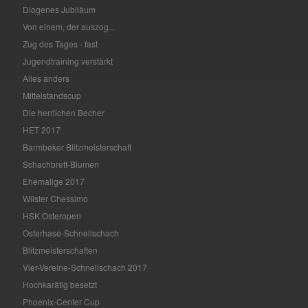
Diogenes Jubiläum
Von einem, der auszog...
Zug des Tages - fast
Jugendtraining verstärkt
Alles anders
Mittelstandscup
Die herrlichen Becher
HET 2017
Barmbeker Blitzmeisterschaft
Schachbrett-Blumen
Ehemalige 2017
Wilster Chessimo
HSK Osteropen
Osterhase-Schnellschach
Blitzmeisterschaften
Vier-Vereine-Schnellschach 2017
Hochkarätig besetzt
Phoenix-Center Cup