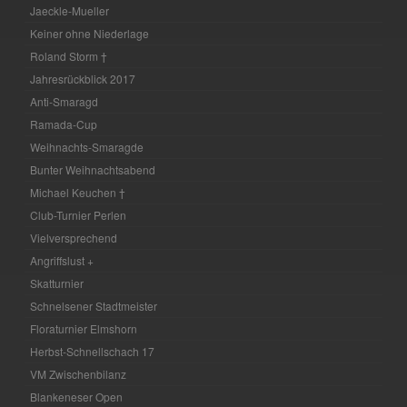
Jaeckle-Mueller
Keiner ohne Niederlage
Roland Storm †
Jahresrückblick 2017
Anti-Smaragd
Ramada-Cup
Weihnachts-Smaragde
Bunter Weihnachtsabend
Michael Keuchen †
Club-Turnier Perlen
Vielversprechend
Angriffslust +
Skatturnier
Schnelsener Stadtmeister
Floraturnier Elmshorn
Herbst-Schnellschach 17
VM Zwischenbilanz
Blankeneser Open