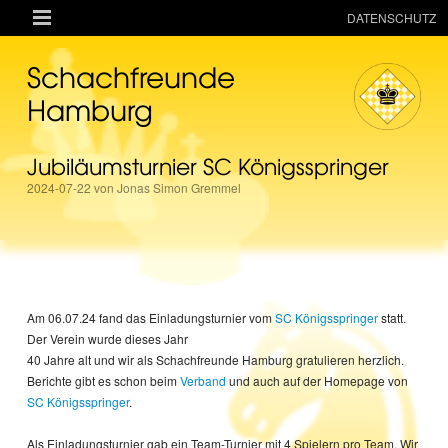

DATENSCHUTZ
AKTUELLES
Schachfreunde
RESSOURCEN
Hamburg
VEREIN
Jubiläumsturnier SC Königsspringer
MANNSCHAFTEN
2024-07-22 von Jonas Simon Gremmel
TURNIERE
ONLINE
KINDER + JUGEND
MAGAZIN
Am 06.07.24 fand das Einladungsturnier vom
SC Königsspringer
statt.
Der Verein wurde dieses Jahr
TERMINE
40 Jahre alt und wir als Schachfreunde Hamburg gratulieren herzlich.
Berichte gibt es schon beim
Verband
und auch auf der Homepage von
SC Königsspringer
.
Als Einladungsturnier gab ein Team-Turnier mit 4 Spielern pro Team. Wir