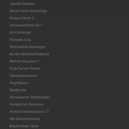
Jaeckle-Mueller
Keiner ohne Niederlage
Roland Storm †
Jahresrückblick 2017
Anti-Smaragd
Ramada-Cup
Weihnachts-Smaragde
Bunter Weihnachtsabend
Michael Keuchen †
Club-Turnier Perlen
Vielversprechend
Angriffslust +
Skatturnier
Schnelsener Stadtmeister
Floraturnier Elmshorn
Herbst-Schnellschach 17
VM Zwischenbilanz
Blankeneser Open