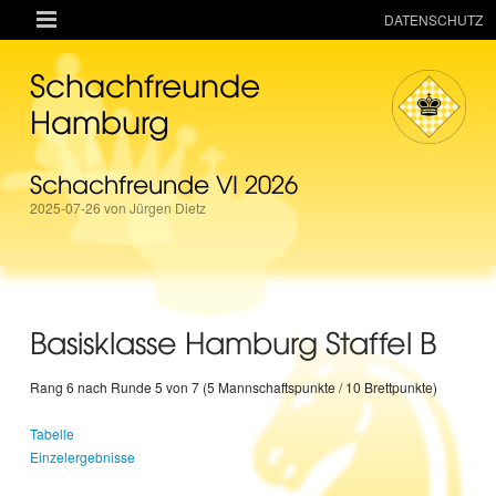

DATENSCHUTZ
AKTUELLES
Schachfreunde
RESSOURCEN
Hamburg
VEREIN
Schachfreunde VI 2026
MANNSCHAFTEN
2025-07-26 von Jürgen Dietz
TURNIERE
ONLINE
KINDER + JUGEND
Basisklasse Hamburg Staffel B
MAGAZIN
TERMINE
Rang 6 nach Runde 5 von 7 (5 Mannschaftspunkte / 10 Brettpunkte)
Tabelle
Einzelergebnisse