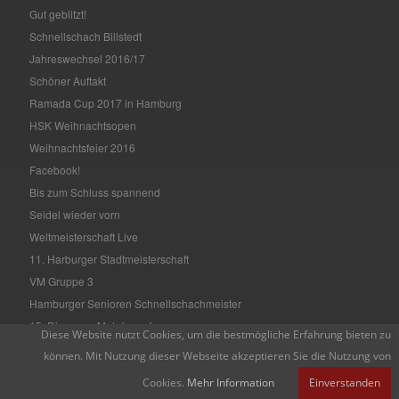
Gut geblitzt!
Schnellschach Billstedt
Jahreswechsel 2016/17
Schöner Auftakt
Ramada Cup 2017 in Hamburg
HSK Weihnachtsopen
Weihnachtsfeier 2016
Facebook!
Bis zum Schluss spannend
Seidel wieder vorn
Weltmeisterschaft Live
11. Harburger Stadtmeisterschaft
VM Gruppe 3
Hamburger Senioren Schnellschachmeister
15. Diogenes Mehrkampf
Diese Website nutzt Cookies, um die bestmögliche Erfahrung bieten zu
Hamburger Einzelmeisterschaft
können. Mit Nutzung dieser Webseite akzeptieren Sie die Nutzung von
HASPA Open 2016
Cookies.
Mehr Information
Einverstanden
Schachbrettblumen 2016