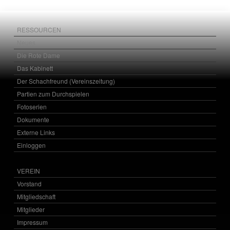
RESSOURCEN
Neues
Die Rote Dame
Das Kabinett
Der Schachfreund (Vereinszeitung)
Partien zum Durchspielen
Fotoserien
Dokumente
Externe Links
Einloggen
VEREIN
Vorstand
Mitgliedschaft
Mitglieder
Impressum