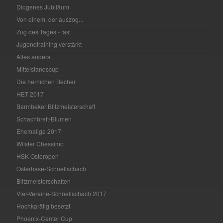
Diogenes Jubiläum
Von einem, der auszog...
Zug des Tages - fast
Jugendtraining verstärkt
Alles anders
Mittelstandscup
Die herrlichen Becher
HET 2017
Barmbeker Blitzmeisterschaft
Schachbrett-Blumen
Ehemalige 2017
Wilster Chessimo
HSK Osteropen
Osterhase-Schnellschach
Blitzmeisterschaften
Vier-Vereine-Schnellschach 2017
Hochkarätig besetzt
Phoenix-Center Cup