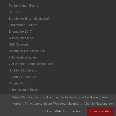
Die herrlichen Becher
HET 2017
Barmbeker Blitzmeisterschaft
Schachbrett-Blumen
Ehemalige 2017
Wilster Chessimo
HSK Osteropen
Osterhase-Schnellschach
Blitzmeisterschaften
Vier-Vereine-Schnellschach 2017
Hochkarätig besetzt
Phoenix-Center Cup
Gut geblitzt!
Schnellschach Billstedt
Jahreswechsel 2016/17
Diese Website nutzt Cookies, um die bestmögliche Erfahrung bieten zu
Schöner Auftakt
können. Mit Nutzung dieser Webseite akzeptieren Sie die Nutzung von
Ramada Cup 2017 in Hamburg
Cookies.
Mehr Information
Einverstanden
HSK Weihnachtsopen