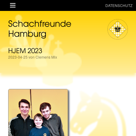

DATENSCHUTZ
AKTUELLES
Schachfreunde
RESSOURCEN
Hamburg
VEREIN
HJEM 2023
MANNSCHAFTEN
2023-04-25 von Clemens Mix
TURNIERE
ONLINE
KINDER + JUGEND
MAGAZIN
TERMINE