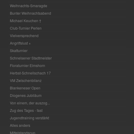
Weihnachts-Smaragde
Bunter Weihnachtsabend
Michael Keuchen †
Club-Turnier Perlen
Vielversprechend
Angriffslust +
Skatturnier
Schnelsener Stadtmeister
Floraturnier Elmshorn
Herbst-Schnellschach 17
VM Zwischenbilanz
Blankeneser Open
Diogenes Jubiläum
Von einem, der auszog...
Zug des Tages - fast
Jugendtraining verstärkt
Alles anders
Mittelstandscup