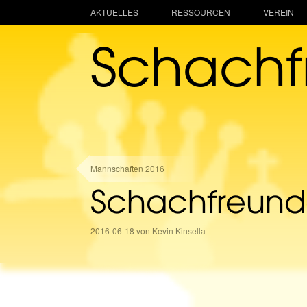
AKTUELLES
RESSOURCEN
VEREIN
Schach
Mannschaften 2016
Schachfreunde
2016-06-18 von Kevin Kinsella