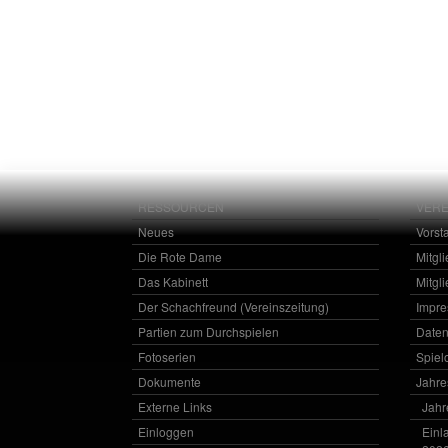
RESSOURCEN
VERE
Neues
Vorst
Die Rote Dame
Mitgl
Das Kabinett
Mitgl
Der Schachfreund (Vereinszeitung)
Impr
Partien zum Durchspielen
Daten
Fotoserien
Spielo
Dokumente
Jahr
Externe Links
Jahr
Einloggen
Einl