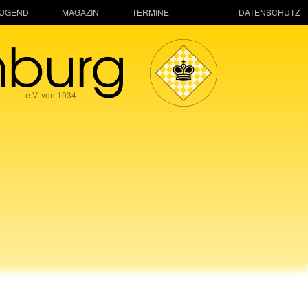
JUGEND
MAGAZIN
TERMINE
DATENSCHUTZ
mburg
e.V. von 1934