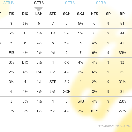
SFR IV
SFR V
SFR VI
SFR VII
R
FIS
DIO
LAN
SFR
SCH
SKJ
NTS
SP
BP
½
8
6½
5
7
7
5½
6
9
54
5½
6
4½
1½
5½
5½
6
9
44
R
5
6
4½
5
5½
5
4½
9
41
FIS
4½
5½
4½
2
7
6½
9
35½
3½
DIO
3½
4
6½
4½
4½
9
32
½
2½
4½
LAN
3½
4½
3½
6½
9
35
3½
4
4½
SFR
2½
4
2½
9
31½
½
6
1½
3½
5½
SCH
5
3½
9
31
1
3½
4½
4
3
SKJ
4½
9
28½
½
1½
3½
1½
5½
4½
3½
NTS
9
27½
Aktualisiert: 18.06.2016