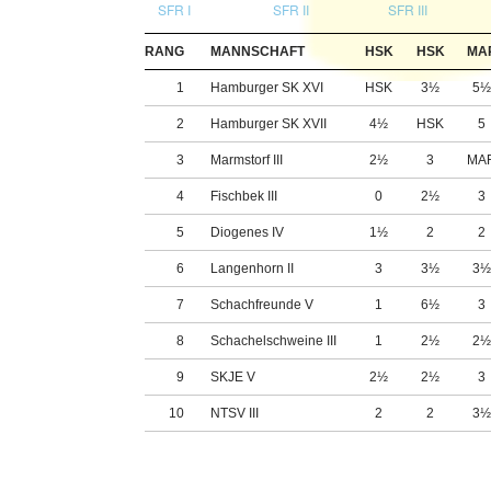
SFR I
SFR II
SFR III
RANG
MANNSCHAFT
HSK
HSK
MA
1
Hamburger SK XVI
HSK
3½
5
2
Hamburger SK XVII
4½
HSK
5
3
Marmstorf III
2½
3
MA
4
Fischbek III
0
2½
3
5
Diogenes IV
1½
2
2
6
Langenhorn II
3
3½
3
7
Schachfreunde V
1
6½
3
8
Schachelschweine III
1
2½
2
9
SKJE V
2½
2½
3
10
NTSV III
2
2
3