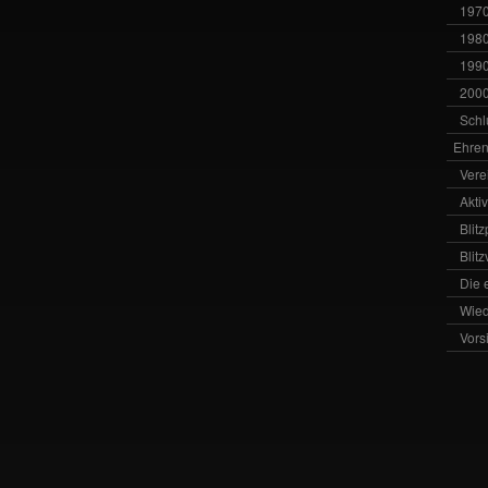
1970
1980
1990
2000
Schl
Ehren
Vere
Akti
Blit
Blit
Die 
Wied
Vors