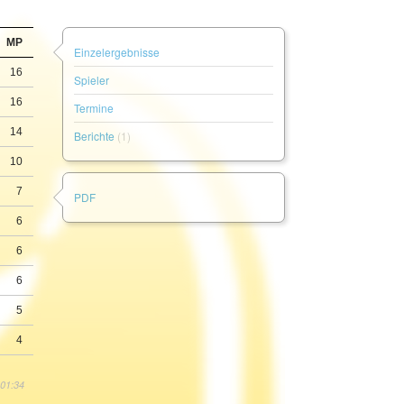
MP
Einzelergebnisse
16
Spieler
16
Termine
14
Berichte
(1)
10
7
PDF
6
6
6
5
4
 01:34