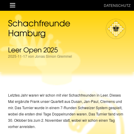

DATENSCHUTZ
AKTUELLES
Schachfreunde
RESSOURCEN
Hamburg
VEREIN
Leer Open 2025
MANNSCHAFTEN
2025-11-17 von Jonas Simon Gremmel
TURNIERE
ONLINE
KINDER + JUGEND
MAGAZIN
Letztes Jahr waren wir schon mit vier Schachfreunden in Leer. Dieses
Mal ergänzte Frank unser Quartett aus Dusan, Jan-Paul, Clemens und
TERMINE
mir. Das Turnier wurde in einem 7-Runden Schweizer System gespielt,
wobei die ersten drei Tage Doppelrunden waren. Das Turnier fand vom
30. Oktober bis zum 2. November statt, wobei wir schon einen Tag
vorher anreisten.