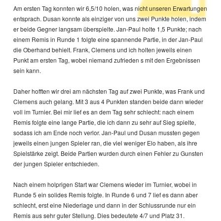
Am ersten Tag konnten wir 6,5/10 holen, was nicht unseren Erwartungen
entsprach. Dusan konnte als einziger von uns zwei Punkte holen, indem
er beide Gegner langsam überspielte. Jan-Paul holte 1,5 Punkte; nach
einem Remis in Runde 1 folgte eine spannende Partie, in der Jan-Paul
die Oberhand behielt. Frank, Clemens und ich holten jeweils einen
Punkt am ersten Tag, wobei niemand zufrieden s mit den Ergebnissen
sein kann.
Daher hofften wir drei am nächsten Tag auf zwei Punkte, was Frank und
Clemens auch gelang. Mit 3 aus 4 Punkten standen beide dann wieder
voll im Turnier. Bei mir lief es an dem Tag sehr schlecht: nach einem
Remis folgte eine lange Partie, die ich dann zu sehr auf Sieg spielte,
sodass ich am Ende noch verlor. Jan-Paul und Dusan mussten gegen
jeweils einen jungen Spieler ran, die viel weniger Elo haben, als ihre
Spielstärke zeigt. Beide Partien wurden durch einen Fehler zu Gunsten
der jungen Spieler entschieden.
Nach einem holprigen Start war Clemens wieder im Turnier, wobei in
Runde 5 ein solides Remis folgte. In Runde 6 und 7 lief es dann aber
schlecht, erst eine Niederlage und dann in der Schlussrunde nur ein
Remis aus sehr guter Stellung. Dies bedeutete 4/7 und Platz 31.