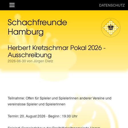

DATENSCHUTZ
AKTUELLES
Schachfreunde
RESSOURCEN
Hamburg
VEREIN
Herbert Kretzschmar Pokal 2026 -
MANNSCHAFTEN
Ausschreibung
TURNIERE
2026-06-30 von Jürgen Dietz
ONLINE
KINDER + JUGEND
MAGAZIN
Teilnahme: Offen für Spieler und Spielerinnen anderer Vereine und
TERMINE
vereinslose Spieler und Spielerinnen
Termin: 20. August 2026 - Beginn : 19.00 Uhr
Spielort: Gemeindehaus der Dreifaltigkeitsgemeinde Hamm