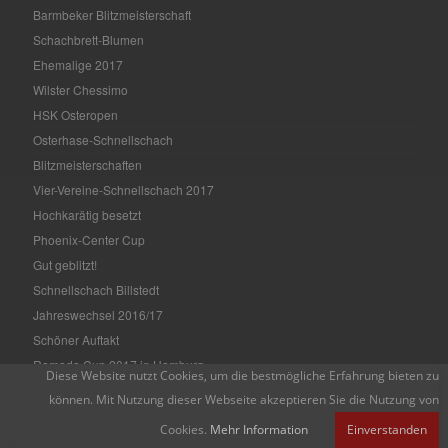
Barmbeker Blitzmeisterschaft
Schachbrett-Blumen
Ehemalige 2017
Wilster Chessimo
HSK Osteropen
Osterhase-Schnellschach
Blitzmeisterschaften
Vier-Vereine-Schnellschach 2017
Hochkarätig besetzt
Phoenix-Center Cup
Gut geblitzt!
Schnellschach Billstedt
Jahreswechsel 2016/17
Schöner Auftakt
Ramada Cup 2017 in Hamburg
Diese Website nutzt Cookies, um die bestmögliche Erfahrung bieten zu
HSK Weihnachtsopen
können. Mit Nutzung dieser Webseite akzeptieren Sie die Nutzung von
Weihnachtsfeier 2016
Cookies.
Mehr Information
Einverstanden
Facebook!