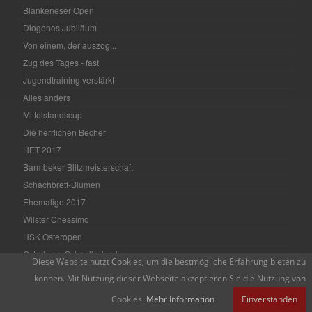
Blankeneser Open
Diogenes Jubiläum
Von einem, der auszog...
Zug des Tages - fast
Jugendtraining verstärkt
Alles anders
Mittelstandscup
Die herrlichen Becher
HET 2017
Barmbeker Blitzmeisterschaft
Schachbrett-Blumen
Ehemalige 2017
Wilster Chessimo
HSK Osteropen
Osterhase-Schnellschach
Diese Website nutzt Cookies, um die bestmögliche Erfahrung bieten zu
Blitzmeisterschaften
können. Mit Nutzung dieser Webseite akzeptieren Sie die Nutzung von
Vier-Vereine-Schnellschach 2017
Cookies.
Mehr Information
Einverstanden
Hochkarätig besetzt