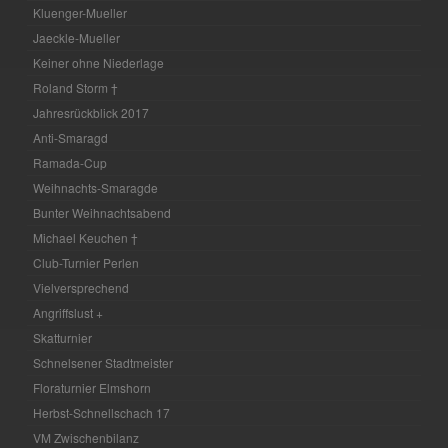
Kluenger-Mueller
Jaeckle-Mueller
Keiner ohne Niederlage
Roland Storm †
Jahresrückblick 2017
Anti-Smaragd
Ramada-Cup
Weihnachts-Smaragde
Bunter Weihnachtsabend
Michael Keuchen †
Club-Turnier Perlen
Vielversprechend
Angriffslust +
Skatturnier
Schnelsener Stadtmeister
Floraturnier Elmshorn
Herbst-Schnellschach 17
VM Zwischenbilanz