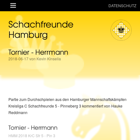

DATENSCHUTZ
AKTUELLES
Schachfreunde
RESSOURCEN
Hamburg
VEREIN
Tornier - Herrmann
MANNSCHAFTEN
2018-06-17 von Kevin Kinsella
TURNIERE
ONLINE
KINDER + JUGEND
MAGAZIN
Partie zum Durchschpielen aus den Hamburger Mannschaftskämpfen
Kreisliga C Schachfreunde 5 - Pinneberg 3 kommentiert von Hauke
TERMINE
Reddmann
Tornier - Herrmann
HMM 2018 KrC Sfr 5 - Pin 3