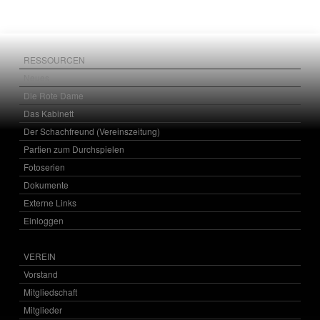
RESSOURCEN
Neues
Die Rote Dame
Das Kabinett
Der Schachfreund (Vereinszeitung)
Partien zum Durchspielen
Fotoserien
Dokumente
Externe Links
Einloggen
VEREIN
Vorstand
Mitgliedschaft
Mitglieder