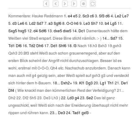
Kommentare: Hauke Reddmann
1.
e4
e5
2.
Sc3
c6
3.
Sf3
d6
4.
Le2
Le7
5.
d3
Le6
6.
Ld2
Sd7
7.
a3
Sgf6
8.
O-O
h6
9.
Le3
Sh7
10.
b4
Lg5
11.
Sxg5
hxg5
12.
d4
Sdf6
13.
dxe5
dxe5
14.
Dc1
Damentausch hätte dem
Weißen viel Streß erspart. Diese Bine sticht nämlich. :- )
14...
Sd7
15.
Td1
Df6
16.
Td2
Dh6
17.
Dd1
Shf6
18.
f3
Nach 18.h3 Bxh3 19.gxh3
Qxh3 20.Bf3 steht Weiß auch schon grauenerregend, aber auf den
ersten Blick scheint der Angriff nicht durchzuschlagen. Besser ist es
wohl, erstmal mit O-O-O, Qh4 etc. Nachschub anzufordern. Danach kann
man auch mit g4 geizig sein, aber Weiß spielt auf gxh3 g3 und versteckt
sich hinter dem h-Bauern.
18...
Dxh2+
19.
Kf1
Dg3
20.
Lg1
Th1
21.
De1
Df4
(
Wie knackt man den kümmerlichen Rest der Verteidigung?
21...
Dh2
22.
Df2
Sh5
23.
De3
Lh3
)
22.
Ld3
g4
23.
Se2
Das ist ganz
ungeschickt, weil Weiß sich nach der Erwiderung überhaupt nicht mehr
rippen und rühren kann.
23...
De3
24.
Tad1
gxf3
-