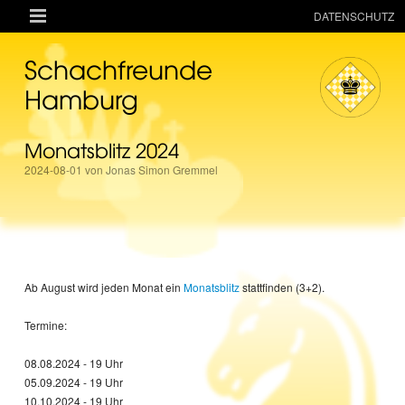

DATENSCHUTZ
AKTUELLES
Schachfreunde
RESSOURCEN
Hamburg
VEREIN
Monatsblitz 2024
MANNSCHAFTEN
2024-08-01 von Jonas Simon Gremmel
TURNIERE
ONLINE
KINDER + JUGEND
MAGAZIN
Ab August wird jeden Monat ein
Monatsblitz
stattfinden (3+2).
TERMINE
Termine:
08.08.2024 - 19 Uhr
05.09.2024 - 19 Uhr
10.10.2024 - 19 Uhr