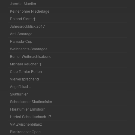
Jaeckle-Mueller
Keiner ohne Niederlage
Roland Storm †
Jahresrückblick 2017
Anti-Smaragd
Ramada-Cup
Weihnachts-Smaragde
Bunter Weihnachtsabend
Michael Keuchen †
Club-Turnier Perlen
Vielversprechend
Angriffslust +
Skatturnier
Schnelsener Stadtmeister
Floraturnier Elmshorn
Herbst-Schnellschach 17
VM Zwischenbilanz
Blankeneser Open