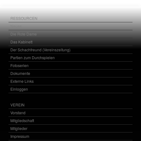
RESSOURCEN
Neues
Die Rote Dame
Das Kabinett
Der Schachfreund (Vereinszeitung)
Partien zum Durchspielen
Fotoserien
Dokumente
Externe Links
Einloggen
VEREIN
Vorstand
Mitgliedschaft
Mitglieder
Impressum