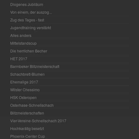
Diogenes Jubiläum
Von einem, der auszog...
Zug des Tages - fast
Jugendtraining verstärkt
Alles anders
Mittelstandscup
Die herrlichen Becher
HET 2017
Barmbeker Blitzmeisterschaft
Schachbrett-Blumen
Ehemalige 2017
Wilster Chessimo
HSK Osteropen
Osterhase-Schnellschach
Blitzmeisterschaften
Vier-Vereine-Schnellschach 2017
Hochkarätig besetzt
Phoenix-Center Cup