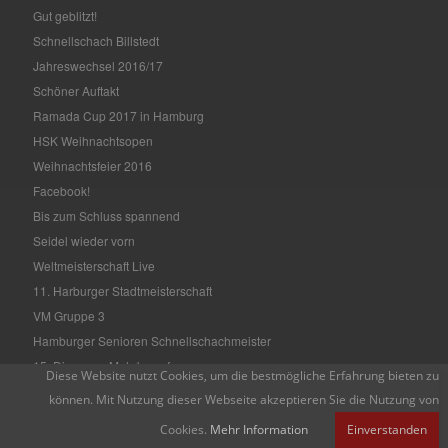
Gut geblitzt!
Schnellschach Billstedt
Jahreswechsel 2016/17
Schöner Auftakt
Ramada Cup 2017 in Hamburg
HSK Weihnachtsopen
Weihnachtsfeier 2016
Facebook!
Bis zum Schluss spannend
Seidel wieder vorn
Weltmeisterschaft Live
11. Harburger Stadtmeisterschaft
VM Gruppe 3
Hamburger Senioren Schnellschachmeister
15. Diogenes Mehrkampf
Diese Website nutzt Cookies, um die bestmögliche Erfahrung bieten zu
Hamburger Einzelmeisterschaft
können. Mit Nutzung dieser Webseite akzeptieren Sie die Nutzung von
HASPA Open 2016
Cookies.
Mehr Information
Einverstanden
Schachbrettblumen 2016