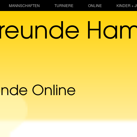
MANNSCHAFTEN
TURNIERE
ONLINE
KINDER + 
freunde Ha
unde Online