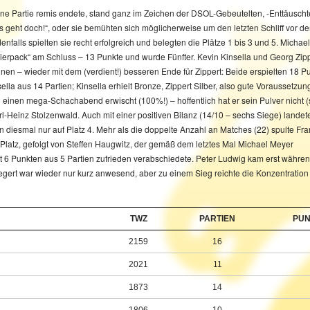
eine Partie remis endete, stand ganz im Zeichen der DSOL-Gebeutelten, -Enttäuscht
 geht doch!“, oder sie bemühten sich möglicherweise um den letzten Schliff vor d
alls spielten sie recht erfolgreich und belegten die Plätze 1 bis 3 und 5. Michae
eierpack“ am Schluss – 13 Punkte und wurde Fünfter. Kevin Kinsella und Georg Zip
en – wieder mit dem (verdient!) besseren Ende für Zippert: Beide erspielten 18 Pu
la aus 14 Partien; Kinsella erhielt Bronze, Zippert Silber, also gute Voraussetzun
einen mega-Schachabend erwischt (100%!) – hoffentlich hat er sein Pulver nicht 
Heinz Stolzenwald. Auch mit einer positiven Bilanz (14/10 – sechs Siege) landete
iesmal nur auf Platz 4. Mehr als die doppelte Anzahl an Matches (22) spulte Fra
 Platz, gefolgt von Steffen Haugwitz, der gemäß dem letztes Mal Michael Meyer
 mit 6 Punkten aus 5 Partien zufrieden verabschiedete. Peter Ludwig kam erst währe
gert war wieder nur kurz anwesend, aber zu einem Sieg reichte die Konzentration 
TWZ
PARTIEN
PU
2159
16
2021
11
1873
14