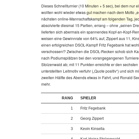
Dieses Schnellturnier (10 Minuten + 5 sec), bei dem nur 
wollten wohl wieder etwas gut machen nach dem Motto „es
nächsten online-Mannschaftskampf am folgenden Tag, jedenf
absolvierte diesmal 15 Partien, errang – ohne „seinen Dr
lieferten sich abermals ein spannendes Kopf-an-Kopf-Renn
weisen eine Gewinnrate von 64% auf, Zippert aus 11, Kinsel
einen erfolgreichen DSOL-Kampf! Fritz Fegebank hat wohl 
verschossen!? Zwischen die DSOL-Recken schob sich Karl-
nach Podiumsplätzen bei den vorangegangenen Turnieren d
Stolzenwald ab; mit 11 Punkten erreichte er den sechsten
unterstellten Leitmotiv verfuhr („Quote positiv“) und sich
zweiten Hälfte des Abends etwas in Fahrt, und Ronald See
mehr.
RANG
SPIELER
1
Fritz Fegebank
2
Georg Zippert
3
Kevin Kinsella