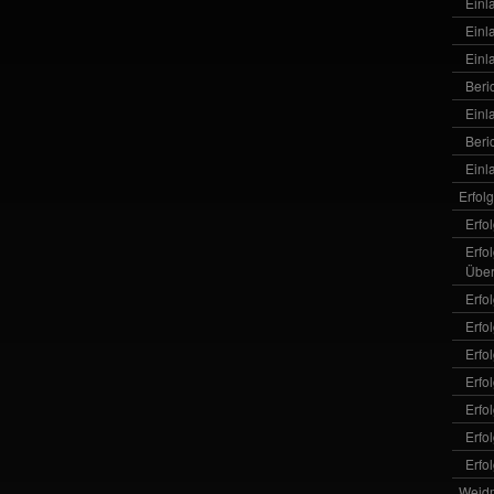
Einl
Einl
Einl
Beri
Einl
Beri
Einl
Erfol
Erfo
Erfo
Über
Erfo
Erfo
Erfo
Erfo
Erfo
Erfo
Erfo
Weid