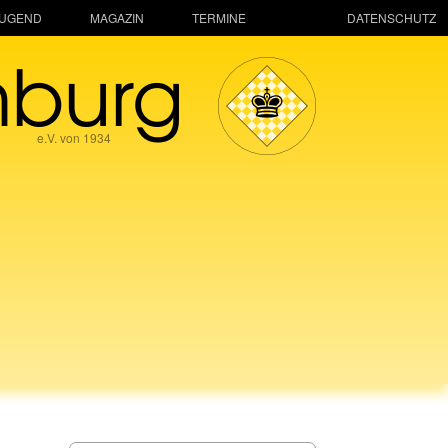
JUGEND
MAGAZIN
TERMINE
DATENSCHUTZ
mburg
e.V. von 1934