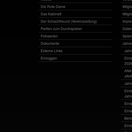
Die Rote Dame
Mitgl
Das Kabinett
Mitgl
Der Schachfreund (Vereinszeitung)
Impr
Partien zum Durchspielen
Daten
Fotoserien
Spielo
Dokumente
Jahr
Externe Links
Jahr
Einloggen
Einl
202
ANK
JAH
Jahr
Einl
Jahr
Einl
Einl
Beri
Einl