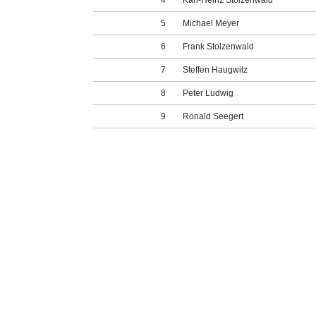
4
Karl-Heinz Stolzenwald
5
Michael Meyer
6
Frank Stolzenwald
7
Steffen Haugwitz
8
Peter Ludwig
9
Ronald Seegert