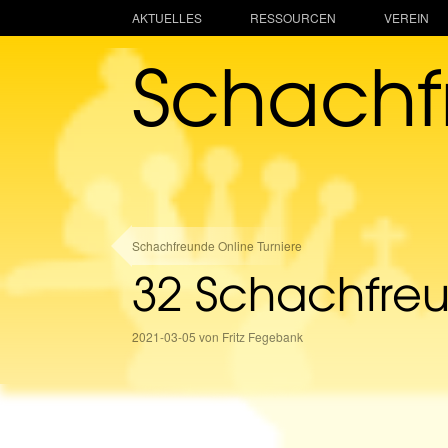
AKTUELLES
RESSOURCEN
VEREIN
Schach
Schachfreunde Online Turniere
32 Schachfre
2021-03-05 von Fritz Fegebank