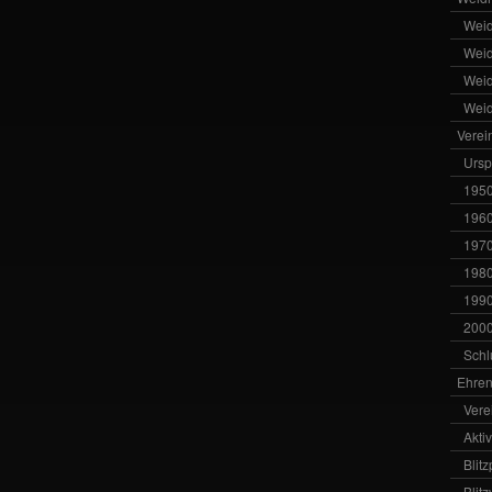
Wei
Wei
Wei
Wei
Verei
Ursp
1950
1960
1970
1980
1990
2000
Schl
Ehren
Vere
Akti
Blit
Blit