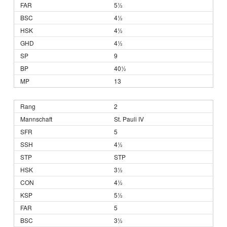
5½
4½
4½
4½
9
40½
13
2
St. Pauli IV
5
4½
STP
3½
4½
5½
5
3½