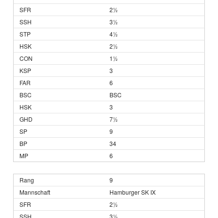
2½
3½
4½
2½
1½
3
6
BSC
3
7½
9
34
6
9
Hamburger SK IX
2½
3½