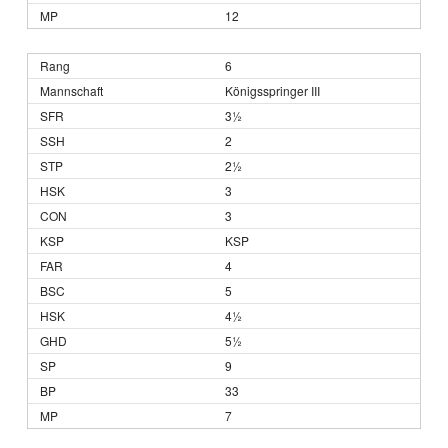
12
6
Königsspringer III
3½
2
2½
3
3
KSP
4
5
4½
5½
9
33
7