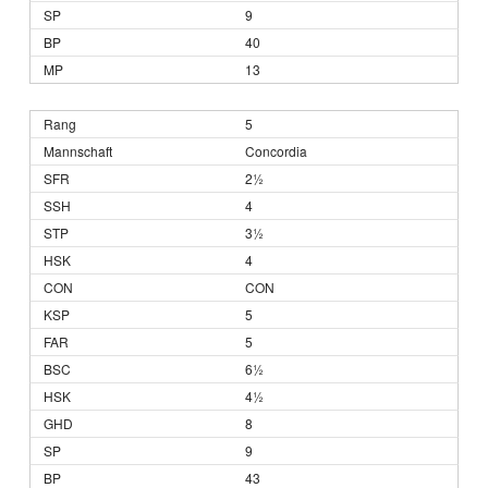
9
40
13
5
Concordia
2½
4
3½
4
CON
5
5
6½
4½
8
9
43