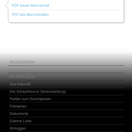
PDF dieser Mannschaft
PDF alle Mannschaften
RESSOURCEN
Neues
Die Rote Dame
Das Kabinett
Der Schachfreund (Vereinszeitung)
Partien zum Durchspielen
Fotoserien
Dokumente
Externe Links
Einloggen