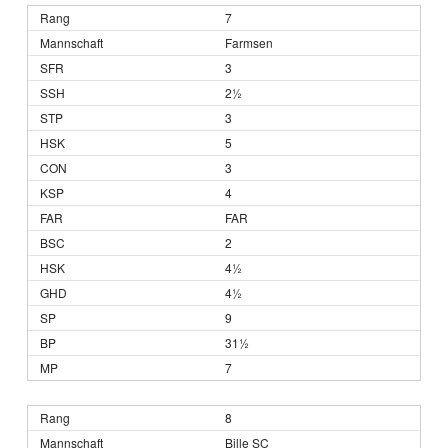
7
Farmsen
3
2½
3
5
3
4
FAR
2
4½
4½
9
31½
7
8
Bille SC