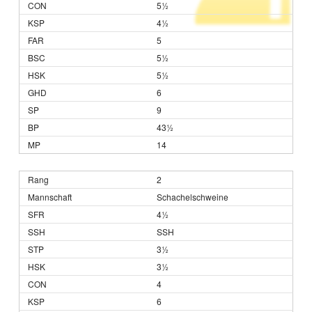
5½
4½
5
5½
5½
6
9
43½
14
2
Schachelschweine
4½
SSH
3½
3½
4
6