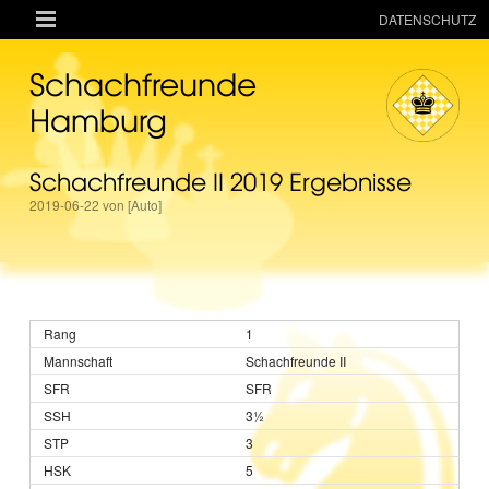

DATENSCHUTZ
AKTUELLES
Schachfreunde
RESSOURCEN
Hamburg
VEREIN
Schachfreunde II 2019 Ergebnisse
MANNSCHAFTEN
2019-06-22 von [Auto]
TURNIERE
ONLINE
KINDER + JUGEND
1
MAGAZIN
Schachfreunde II
TERMINE
SFR
3½
3
5