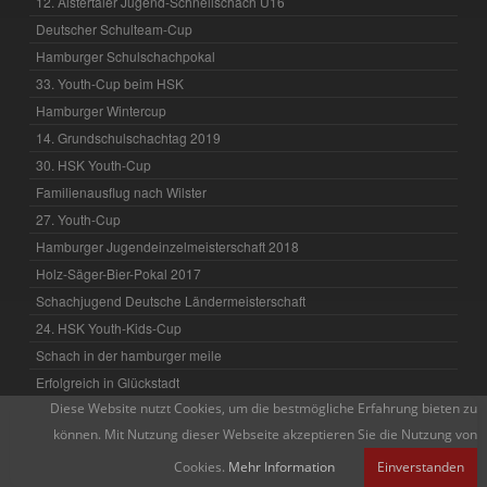
12. Alstertaler Jugend-Schnellschach U16
Deutscher Schulteam-Cup
Hamburger Schulschachpokal
33. Youth-Cup beim HSK
Hamburger Wintercup
14. Grundschulschachtag 2019
30. HSK Youth-Cup
Familienausflug nach Wilster
27. Youth-Cup
Hamburger Jugendeinzelmeisterschaft 2018
Holz-Säger-Bier-Pokal 2017
Schachjugend Deutsche Ländermeisterschaft
24. HSK Youth-Kids-Cup
Schach in der hamburger meile
Erfolgreich in Glückstadt
Diese Website nutzt Cookies, um die bestmögliche Erfahrung bieten zu
David mit Spaß dabei
können. Mit Nutzung dieser Webseite akzeptieren Sie die Nutzung von
13. Grundschulschachtag
4. Holz-Säger-Bier-Pokal
Cookies.
Mehr Information
Einverstanden