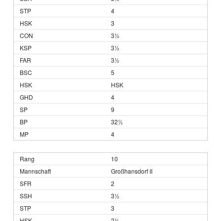
4
3
3½
3½
3½
5
HSK
4
9
32½
4
10
Großhansdorf II
2
3½
3
2½