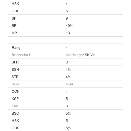
4
5
9
40½
13
4
Hamburger SK VIII
3
4½
4½
HSK
4
5
3
5½
5
5½