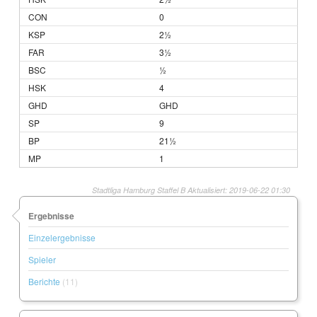
0
2½
3½
½
4
GHD
9
21½
1
Stadtliga Hamburg Staffel B Aktualisiert: 2019-06-22 01:30
Ergebnisse
Einzelergebnisse
Spieler
Berichte
(11)