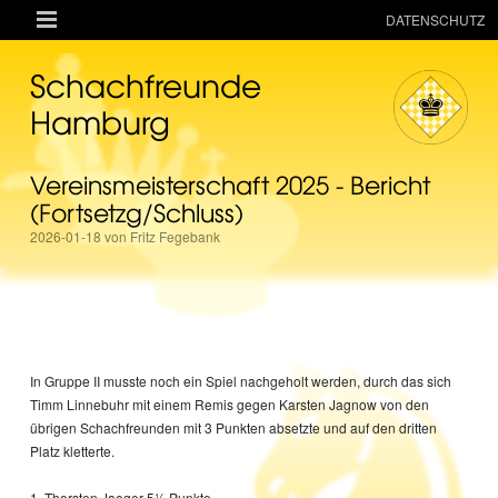

DATENSCHUTZ
AKTUELLES
Schachfreunde
RESSOURCEN
Hamburg
VEREIN
Vereinsmeisterschaft 2025 - Bericht
MANNSCHAFTEN
(Fortsetzg/Schluss)
TURNIERE
2026-01-18 von Fritz Fegebank
ONLINE
KINDER + JUGEND
MAGAZIN
In Gruppe II musste noch ein Spiel nachgeholt werden, durch das sich
TERMINE
Timm Linnebuhr mit einem Remis gegen Karsten Jagnow von den
übrigen Schachfreunden mit 3 Punkten absetzte und auf den dritten
Platz kletterte.
1. Thorsten Jaeger 5½ Punkte