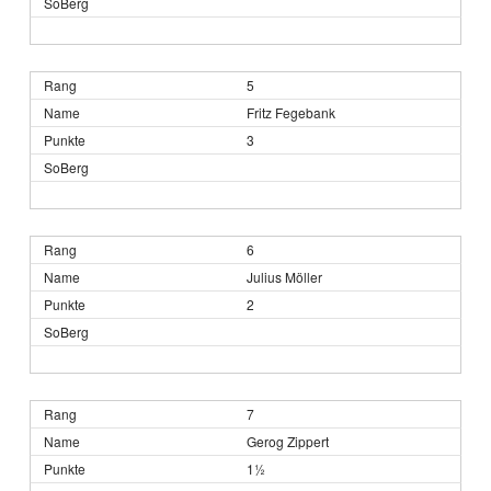
5
Fritz Fegebank
3
6
Julius Möller
2
7
Gerog Zippert
1½