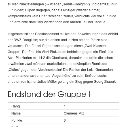
zu vier Punkteteilungen (→ wieder „Remis-König“!??) und damit zu nur
3 Punkten; Hilpert dagegen, der als einziger (wieder einmal)
kompromisslos kein Unentschieden zuließ, verbuchte vier volle Punkte
und erreichte damit als Vierter noch den oberen Teil der Tabelle.
Insgesamt ist das Endklassement mit kleinen Abweichungen das Abbild
der DWZ-Rangliste; nur die ersten und letzten beiden Plätze sind
vertauscht. Die Einzel-Ergebnisse belegen diese „Zwei-Klassen-
Gruppe“: Die Erst- bis Viert-Platzierten behielten gegen die Fünft- bis
Acht-Platzierten mit 14:2 die Oberhand, darunter immerhin die schon
erwähnten zwei mühsam erarbeiteten und erkämpften Remis der
„Oldies“ gegen den Vereinsmeister! Die Partien der Letzt-Genannten
untereinander schienen „auf Augenhöhe“ zu sein; fünf der sechs
endeten remis, nur Julius Möller gelang ein Sieg gegen Georg Zippert.
Endstand der Gruppe I
1
Clemens Mix
6