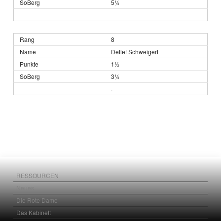
5¼
8
Detlef Schweigert
1½
3¼
.
RESSOURCEN
Neues
Die Rote Dame
Das Kabinett