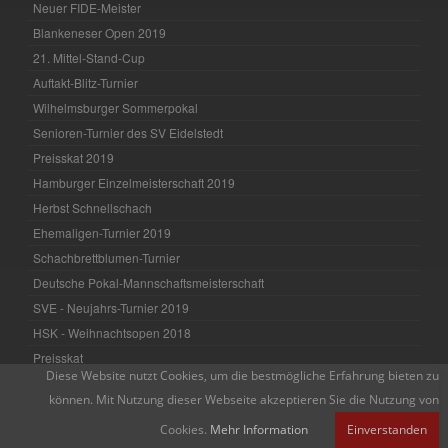
Neuer FIDE-Meister
Blankeneser Open 2019
21. Mittel-Stand-Cup
Auftakt-Blitz-Turnier
Wilhelmsburger Sommerpokal
Senioren-Turnier des SV Eidelstedt
Preisskat 2019
Hamburger Einzelmeisterschaft 2019
Herbst Schnellschach
Ehemaligen-Turnier 2019
Schachbrettblumen-Turnier
Deutsche Pokal-Mannschaftsmeisterschaft
SVE - Neujahrs-Turnier 2019
HSK - Weihnachtsopen 2018
Preisskat
Diese Website nutzt Cookies, um die bestmögliche Erfahrung bieten zu
Preisskat-Turnier 2018
können. Mit Nutzung dieser Webseite akzeptieren Sie die Nutzung von
Bunter Abend 2018
Cookies.
Mehr Information
Einverstanden
Deutsche Senioren-Meisterschaft 2018