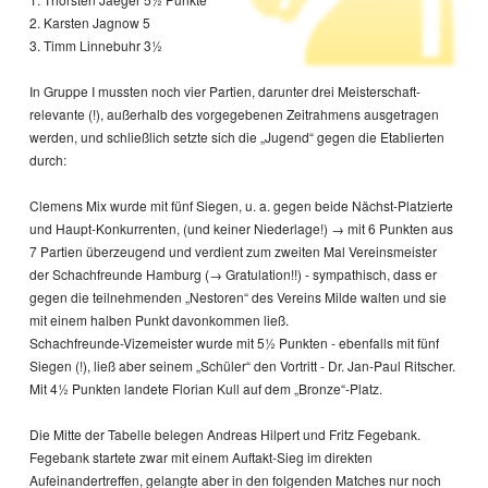
2. Karsten Jagnow 5
3. Timm Linnebuhr 3½
In Gruppe I mussten noch vier Partien, darunter drei Meisterschaft-
relevante (!), außerhalb des vorgegebenen Zeitrahmens ausgetragen
werden, und schließlich setzte sich die „Jugend“ gegen die Etablierten
durch:
Clemens Mix wurde mit fünf Siegen, u. a. gegen beide Nächst-Platzierte
und Haupt-Konkurrenten, (und keiner Niederlage!) → mit 6 Punkten aus
7 Partien überzeugend und verdient zum zweiten Mal Vereinsmeister
der Schachfreunde Hamburg (→ Gratulation!!) - sympathisch, dass er
gegen die teilnehmenden „Nestoren“ des Vereins Milde walten und sie
mit einem halben Punkt davonkommen ließ.
Schachfreunde-Vizemeister wurde mit 5½ Punkten - ebenfalls mit fünf
Siegen (!), ließ aber seinem „Schüler“ den Vortritt - Dr. Jan-Paul Ritscher.
Mit 4½ Punkten landete Florian Kull auf dem „Bronze“-Platz.
Die Mitte der Tabelle belegen Andreas Hilpert und Fritz Fegebank.
Fegebank startete zwar mit einem Auftakt-Sieg im direkten
Aufeinandertreffen, gelangte aber in den folgenden Matches nur noch