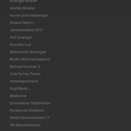
Kluenger-Mueller
Jaeckle-Mueller
Keiner ohne Niederlage
Roland Storm †
Jahresrückblick 2017
Anti-Smaragd
Ramada-Cup
Weihnachts-Smaragde
Bunter Weihnachtsabend
Michael Keuchen †
Club-Turnier Perlen
Vielversprechend
Angriffslust +
Skatturnier
Schnelsener Stadtmeister
Floraturnier Elmshorn
Herbst-Schnellschach 17
VM Zwischenbilanz