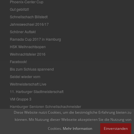
Phoenix-Center Cup
Gut geblitzt!
Schnellschach Billstedt
Jahreswechsel 2016/17
Schöner Auftakt
Ramada Cup 2017 in Hamburg
HSK Weihnachtsopen
Weihnachtsfeier 2016
Facebook!
Bis zum Schluss spannend
Seidel wieder vorn
Weltmeisterschaft Live
11. Harburger Stadtmeisterschaft
VM Gruppe 3
Hamburger Senioren Schnellschachmeister
Diese Website nutzt Cookies, um die bestmögliche Erfahrung bieten zu
15. Diogenes Mehrkampf
können. Mit Nutzung dieser Webseite akzeptieren Sie die Nutzung von
Hamburger Einzelmeisterschaft
Cookies.
Mehr Information
Einverstanden
HASPA Open 2016