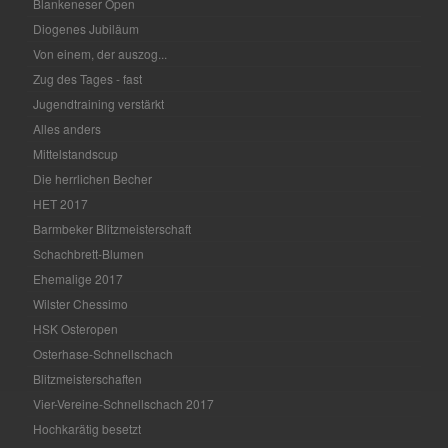
Blankeneser Open
Diogenes Jubiläum
Von einem, der auszog...
Zug des Tages - fast
Jugendtraining verstärkt
Alles anders
Mittelstandscup
Die herrlichen Becher
HET 2017
Barmbeker Blitzmeisterschaft
Schachbrett-Blumen
Ehemalige 2017
Wilster Chessimo
HSK Osteropen
Osterhase-Schnellschach
Blitzmeisterschaften
Vier-Vereine-Schnellschach 2017
Hochkarätig besetzt