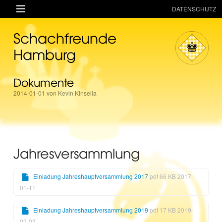

DATENSCHUTZ
AKTUELLES
Schachfreunde
RESSOURCEN
Hamburg
VEREIN
Dokumente
MANNSCHAFTEN
2014-01-01 von Kevin Kinsella
TURNIERE
ONLINE
KINDER + JUGEND
Jahresversammlung
MAGAZIN
TERMINE
Einladung Jahreshauptversammlung 2017
pdf 66 KB 2017-
01-11
Einladung Jahreshauptversammlung 2019
pdf 17 KB 2019-
02-03