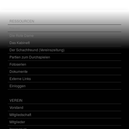
RESSOURCEN
Neues
Die Rote Dame
Das Kabinett
Der Schachfreund (Vereinszeitung)
Partien zum Durchspielen
Fotoserien
Dokumente
Externe Links
Einloggen
VEREIN
Vorstand
Mitgliedschaft
Mitglieder
Impressum