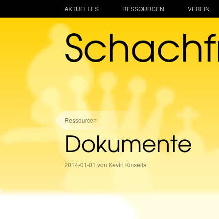
AKTUELLES
RESSOURCEN
VEREIN
Schach
Ressourcen
Dokumente
2014-01-01 von Kevin Kinsella