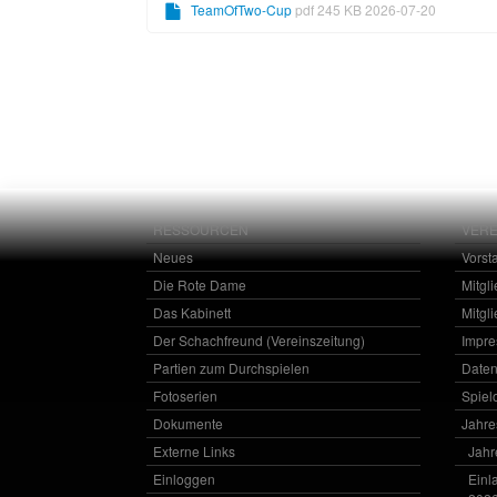
TeamOfTwo-Cup
pdf 245 KB 2026-07-20
RESSOURCEN
VERE
Neues
Vorst
Die Rote Dame
Mitgl
Das Kabinett
Mitgl
Der Schachfreund (Vereinszeitung)
Impr
Partien zum Durchspielen
Daten
Fotoserien
Spielo
Dokumente
Jahr
Externe Links
Jahr
Einloggen
Einl