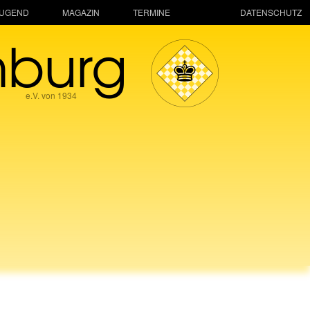
JUGEND
MAGAZIN
TERMINE
DATENSCHUTZ
mburg
e.V. von 1934