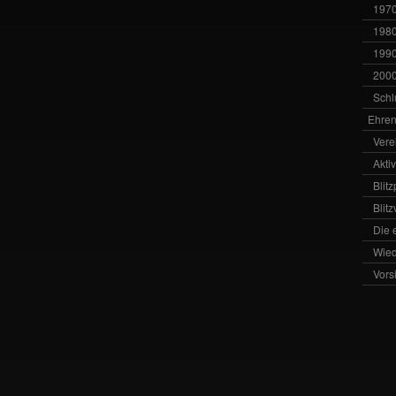
1970
1980
1990
2000
Schl
Ehren
Vere
Akti
Blit
Blit
Die 
Wied
Vors