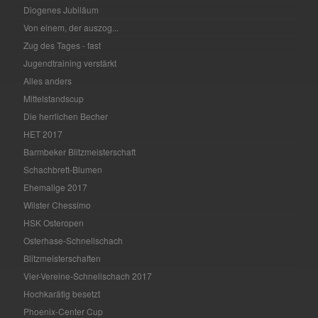
Diogenes Jubiläum
Von einem, der auszog...
Zug des Tages - fast
Jugendtraining verstärkt
Alles anders
Mittelstandscup
Die herrlichen Becher
HET 2017
Barmbeker Blitzmeisterschaft
Schachbrett-Blumen
Ehemalige 2017
Wilster Chessimo
HSK Osteropen
Osterhase-Schnellschach
Blitzmeisterschaften
Vier-Vereine-Schnellschach 2017
Hochkarätig besetzt
Phoenix-Center Cup