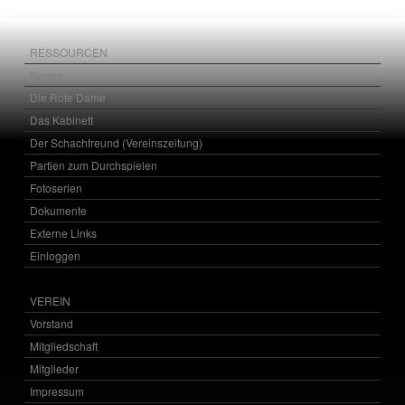
RESSOURCEN
Neues
Die Rote Dame
Das Kabinett
Der Schachfreund (Vereinszeitung)
Partien zum Durchspielen
Fotoserien
Dokumente
Externe Links
Einloggen
VEREIN
Vorstand
Mitgliedschaft
Mitglieder
Impressum