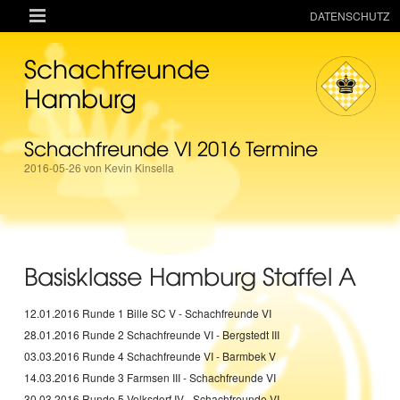

DATENSCHUTZ
AKTUELLES
Schachfreunde
RESSOURCEN
Hamburg
VEREIN
Schachfreunde VI 2016 Termine
MANNSCHAFTEN
2016-05-26 von Kevin Kinsella
TURNIERE
ONLINE
KINDER + JUGEND
Basisklasse Hamburg Staffel A
MAGAZIN
TERMINE
12.01.2016 Runde 1 Bille SC V - Schachfreunde VI
28.01.2016 Runde 2 Schachfreunde VI - Bergstedt III
03.03.2016 Runde 4 Schachfreunde VI - Barmbek V
14.03.2016 Runde 3 Farmsen III - Schachfreunde VI
30.03.2016 Runde 5 Volksdorf IV - Schachfreunde VI