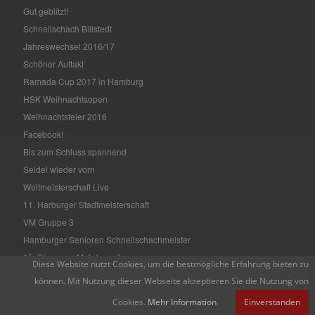
Gut geblitzt!
Schnellschach Billstedt
Jahreswechsel 2016/17
Schöner Auftakt
Ramada Cup 2017 in Hamburg
HSK Weihnachtsopen
Weihnachtsfeier 2016
Facebook!
Bis zum Schluss spannend
Seidel wieder vorn
Weltmeisterschaft Live
11. Harburger Stadtmeisterschaft
VM Gruppe 3
Hamburger Senioren Schnellschachmeister
15. Diogenes Mehrkampf
Diese Website nutzt Cookies, um die bestmögliche Erfahrung bieten zu
Hamburger Einzelmeisterschaft
können. Mit Nutzung dieser Webseite akzeptieren Sie die Nutzung von
HASPA Open 2016
Cookies.
Mehr Information
Einverstanden
Schachbrettblumen 2016