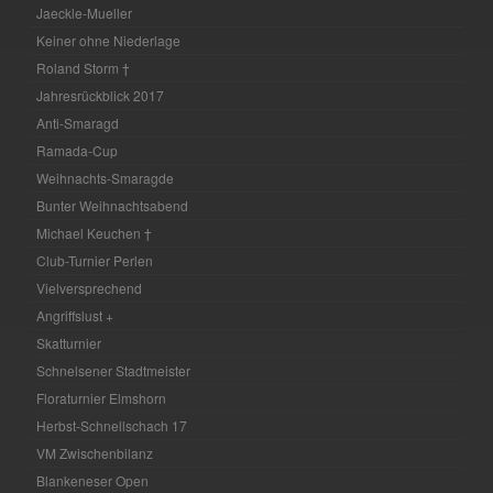
Jaeckle-Mueller
Keiner ohne Niederlage
Roland Storm †
Jahresrückblick 2017
Anti-Smaragd
Ramada-Cup
Weihnachts-Smaragde
Bunter Weihnachtsabend
Michael Keuchen †
Club-Turnier Perlen
Vielversprechend
Angriffslust +
Skatturnier
Schnelsener Stadtmeister
Floraturnier Elmshorn
Herbst-Schnellschach 17
VM Zwischenbilanz
Blankeneser Open