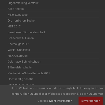
Jugendtraining verstärkt
Alles anders
Mittelstandscup
Die herrlichen Becher
HET 2017
Barmbeker Blitzmeisterschaft
Schachbrett-Blumen
Ehemalige 2017
Wilster Chessimo
HSK Osteropen
Osterhase-Schnellschach
Blitzmeisterschaften
Vier-Vereine-Schnellschach 2017
Hochkarätig besetzt
Phoenix-Center Cup
Diese Website nutzt Cookies, um die bestmögliche Erfahrung bieten zu
Gut geblitzt!
können. Mit Nutzung dieser Webseite akzeptieren Sie die Nutzung von
Schnellschach Billstedt
Cookies.
Mehr Information
Einverstanden
Jahreswechsel 2016/17