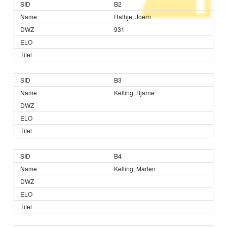
B2
Rathje, Joern
931
B3
Kelling, Bjarne
B4
Kelling, Marten