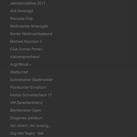
Jahresrückblick 2017
Anti-Smaragd
Ramada-Cup
Weihnachts-Smaragde
Bunter Weihnachtsabend
Michael Keuchen †
Club-Turnier Perlen
Vielversprechend
Angriffslust +
Skatturnier
Schnelsener Stadtmeister
Floraturnier Elmshorn
Herbst-Schnellschach 17
VM Zwischenbilanz
Blankeneser Open
Diogenes Jubiläum
Von einem, der auszog...
Zug des Tages - fast