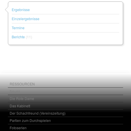
Ergebnisse
Einzelergebnisse
Termine
Berichte
(11)
RESSOURCEN
Neues
Die Rote Dame
Das Kabinett
Der Schachfreund (Vereinszeitung)
Partien zum Durchspielen
Fotoserien