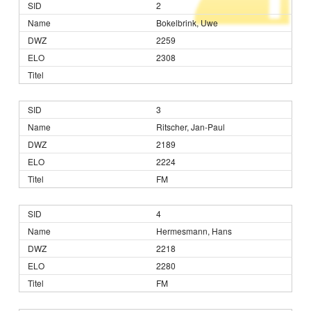
2
Bokelbrink, Uwe
2259
2308
3
Ritscher, Jan-Paul
2189
2224
FM
4
Hermesmann, Hans
2218
2280
FM