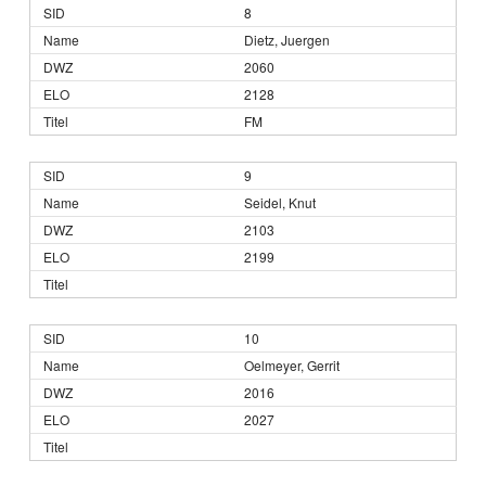
8
Dietz, Juergen
2060
2128
FM
9
Seidel, Knut
2103
2199
10
Oelmeyer, Gerrit
2016
2027