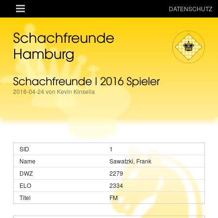

DATENSCHUTZ
AKTUELLES
Schachfreunde
RESSOURCEN
Hamburg
VEREIN
Schachfreunde I 2016 Spieler
MANNSCHAFTEN
2016-04-24 von Kevin Kinsella
TURNIERE
ONLINE
KINDER + JUGEND
1
MAGAZIN
Sawatzki, Frank
TERMINE
2279
2334
FM