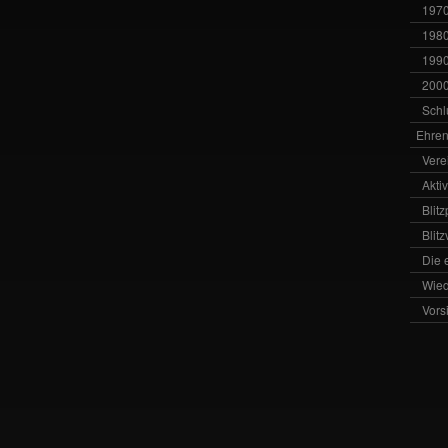
1970
1980
1990
2000
Schl
Ehren
Vere
Akti
Blit
Blit
Die 
Wied
Vors