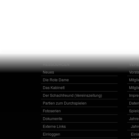
RESSOURCEN
VERE
Neues
Vorst
Die Rote Dame
Mitgl
Das Kabinett
Mitgl
Der Schachfreund (Vereinszeitung)
Impr
Partien zum Durchspielen
Daten
Fotoserien
Spielo
Dokumente
Jahr
Externe Links
Jahr
Einloggen
Einl