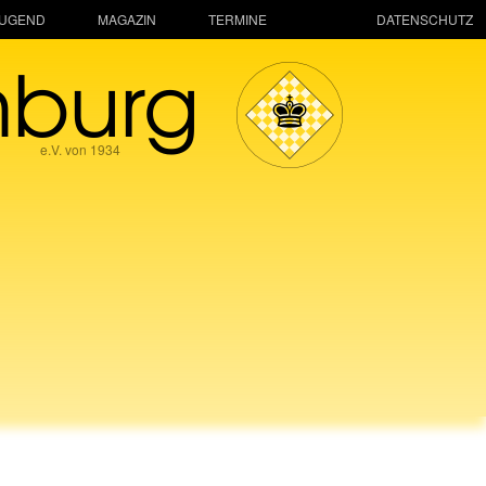
JUGEND
MAGAZIN
TERMINE
DATENSCHUTZ
mburg
e.V. von 1934