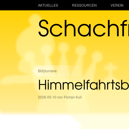
AKTUELLES
RESSOURCEN
VEREIN
Schach
Blitzturniere
Himmelfahrtsb
2026-05-10 von Florian Kull