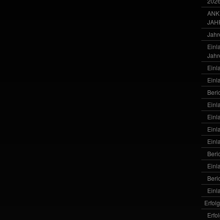
202
ANK
JAH
Jahr
Einl
Jahr
Einl
Einl
Beri
Einl
Einl
Einl
Einl
Beri
Einl
Beri
Einl
Erfol
Erfo