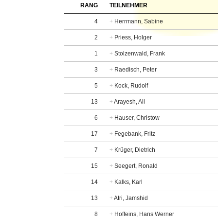
RANG
TEILNEHMER
4
+
Herrmann, Sabine
2
+
Priess, Holger
1
+
Stolzenwald, Frank
3
+
Raedisch, Peter
5
+
Kock, Rudolf
13
+
Arayesh, Ali
6
+
Hauser, Christow
17
+
Fegebank, Fritz
7
+
Krüger, Dietrich
15
+
Seegert, Ronald
14
+
Kalks, Karl
13
+
Atri, Jamshid
8
+
Hoffeins, Hans Werner