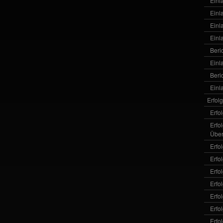
Einl
Einl
Einl
Einl
Beri
Einl
Beri
Einl
Erfol
Erfo
Erfo
Über
Erfo
Erfo
Erfo
Erfo
Erfo
Erfo
Erfo