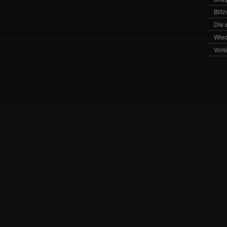
Blit
Die 
Wied
Vors