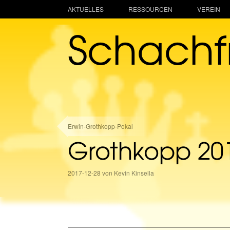
AKTUELLES
RESSOURCEN
VEREIN
Schach
Erwin-Grothkopp-Pokal
Grothkopp 2017
2017-12-28 von Kevin Kinsella