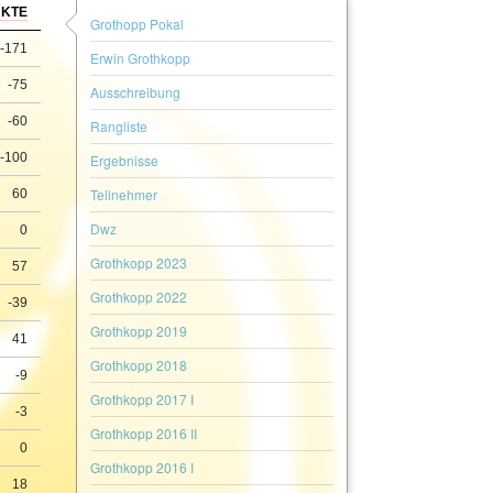
NKTE
Grothopp Pokal
-171
Erwin Grothkopp
-75
Ausschreibung
-60
Rangliste
-100
Ergebnisse
Teilnehmer
60
Dwz
0
Grothkopp 2023
57
Grothkopp 2022
-39
Grothkopp 2019
41
Grothkopp 2018
-9
Grothkopp 2017 I
-3
Grothkopp 2016 II
0
Grothkopp 2016 I
18