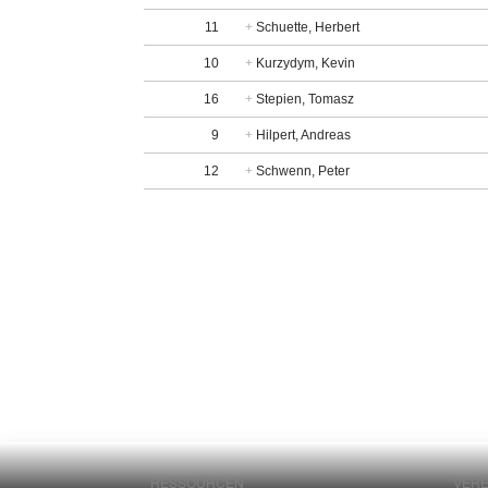
11
+
Schuette, Herbert
10
+
Kurzydym, Kevin
16
+
Stepien, Tomasz
9
+
Hilpert, Andreas
12
+
Schwenn, Peter
RESSOURCEN
VERE