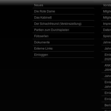
Neues
Vorst
Die Rote Dame
Mitgl
Das Kabinett
Mitgl
Der Schachfreund (Vereinszeitung)
Impr
Partien zum Durchspielen
Daten
Fotoserien
Spielo
Dokumente
Jahr
Externe Links
Jahr
Einloggen
Einl
202
ANK
JAH
Jahr
Einl
Jahr
Einl
Einl
Beri