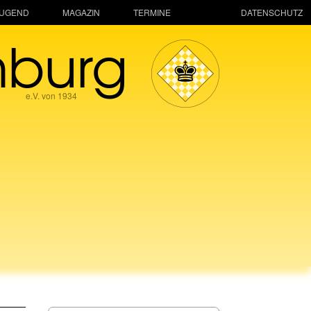
JUGEND
MAGAZIN
TERMINE
DATENSCHUTZ
mburg
e.V. von 1934