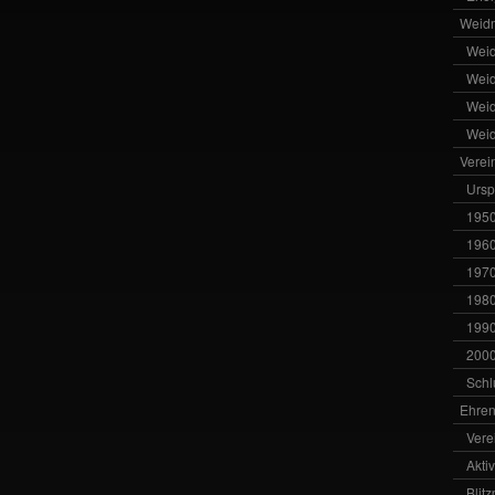
Weid
Wei
Wei
Wei
Wei
Verei
Ursp
1950
1960
1970
1980
1990
2000
Schl
Ehren
Vere
Akti
Blit