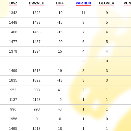
DWZ
DWZNEU
DIFF
PARTIEN
GEGNER
PU
1342
1323
-19
11
9
1448
1433
-15
8
5
1468
1453
-15
7
4
1477
1457
-20
6
5
1379
1394
15
4
4
3
0
1499
1518
19
3
3
1835
1822
-13
3
3
952
993
41
2
1
1137
1128
-9
1
1
996
993
-3
1
1
1956
0
0
1
0
1495
1513
18
1
1