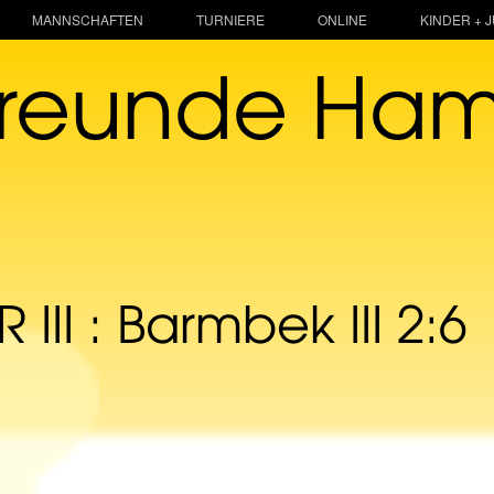
MANNSCHAFTEN
TURNIERE
ONLINE
KINDER + 
freunde Ha
III : Barmbek III 2:6