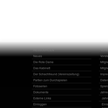
RESSOURCEN
VERE
Neues
Vorst
Die Rote Dame
Mitgl
Das Kabinett
Mitgl
Der Schachfreund (Vereinszeitung)
Impr
Partien zum Durchspielen
Daten
Fotoserien
Spielo
Dokumente
Jahr
Externe Links
Jahr
Einloggen
Einl