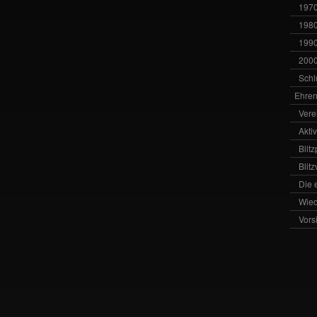
1970
1980
1990
2000
Schl
Ehren
Vere
Akti
Blit
Blit
Die 
Wied
Vors