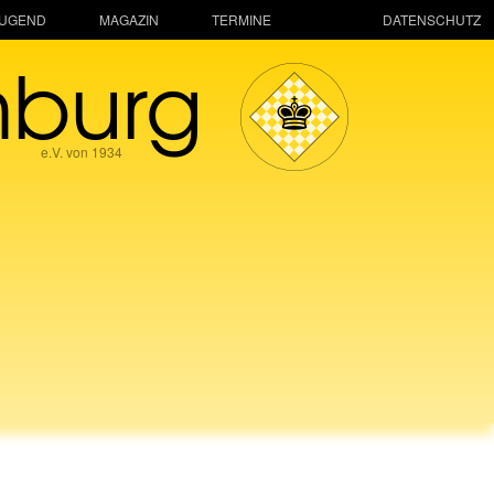
JUGEND
MAGAZIN
TERMINE
DATENSCHUTZ
mburg
e.V. von 1934