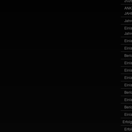
202
ANK
JAH
Jahr
Einl
Jahr
Einl
Einl
Beri
Einl
Einl
Einl
Einl
Beri
Einl
Beri
Einl
Erfol
Erfo