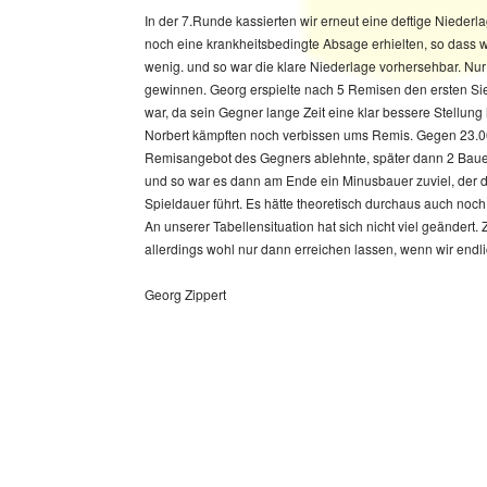
In der 7.Runde kassierten wir erneut eine deftige Niederl
noch eine krankheitsbedingte Absage erhielten, so dass w
wenig. und so war die klare Niederlage vorhersehbar. Nur
gewinnen. Georg erspielte nach 5 Remisen den ersten Sieg
war, da sein Gegner lange Zeit eine klar bessere Stellung
Norbert kämpften noch verbissen ums Remis. Gegen 23.00 
Remisangebot des Gegners ablehnte, später dann 2 Bauer
und so war es dann am Ende ein Minusbauer zuviel, der de
Spieldauer führt. Es hätte theoretisch durchaus auch noc
An unserer Tabellensituation hat sich nicht viel geänder
allerdings wohl nur dann erreichen lassen, wenn wir endlic
Georg Zippert