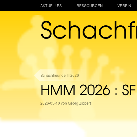
AKTUELLES
RESSOURCEN
VEREIN
Schach
Schachfreunde III 2026
HMM 2026 : SFR 
2026-05-10 von Georg Zippert