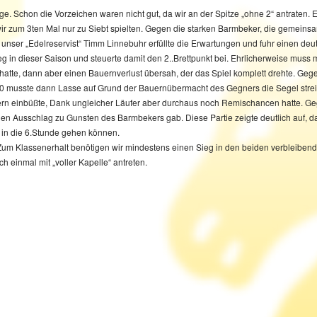
age. Schon die Vorzeichen waren nicht gut, da wir an der Spitze „ohne 2“ antraten.
ir zum 3ten Mal nur zu Siebt spielten. Gegen die starken Barmbeker, die gemeinsa
 unser „Edelreservist“ Timm Linnebuhr erfüllte die Erwartungen und fuhr einen deu
 in dieser Saison und steuerte damit den 2..Brettpunkt bei. Ehrlicherweise muss m
 hatte, dann aber einen Bauernverlust übersah, der das Spiel komplett drehte. Geg
musste dann Lasse auf Grund der Bauernübermacht des Gegners die Segel streiche
n einbüßte, Dank ungleicher Läufer aber durchaus noch Remischancen hatte. Gege
n Ausschlag zu Gunsten des Barmbekers gab. Diese Partie zeigte deutlich auf, das
h in die 6.Stunde gehen können.
t. Zum Klassenerhalt benötigen wir mindestens einen Sieg in den beiden verbleib
h einmal mit „voller Kapelle“ antreten.