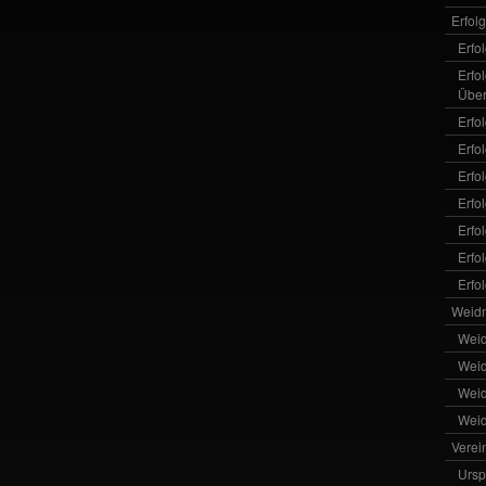
Erfol
Erfo
Erfo
Über
Erfo
Erfo
Erfo
Erfo
Erfo
Erfo
Erfo
Weid
Wei
Wei
Wei
Wei
Verei
Ursp