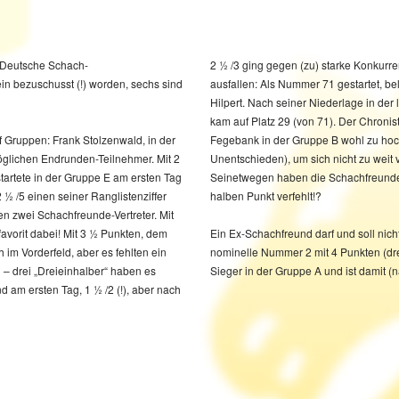
 Deutsche Schach-
2 ½ /3 ging gegen (zu) starke Konkurren
n bezuschusst (!) worden, sechs sind
ausfallen: Als Nummer 71 gestartet, be
Hilpert. Nach seiner Niederlage in der
kam auf Platz 29 (von 71). Der Chronist
f Gruppen: Frank Stolzenwald, in der
r; er tat jedenfalls alles (zwei
glichen Endrunden-Teilnehmer. Mit 2
rtnummer 71 (von 74) zu entfernen.
startete in der Gruppe E am ersten Tag
tung (das Minimalziel) 50% um einen
 ½ /5 einen seiner Ranglistenziffer
halben Punkt verfehlt!?
en zwei Schachfreunde-Vertreter. Mit
avorit dabei! Mit 3 ½ Punkten, dem
Ein Ex-Schachfreund darf und soll nic
im Vorderfeld, aber es fehlten ein
nominelle Nummer 2 mit 4 Punkten (drei Siegen, gefolgt von zwei schnellen Punkteteilungen)
– drei „Dreieinhalber“ haben es
Sieger in der Gruppe A und ist damit (na
d am ersten Tag, 1 ½ /2 (!), aber nach