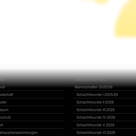
IN
MANNSCHAFTEN
and
Mannschaften 2025/26
iedschaft
Schachfreunde I 2025/26
ieder
Schachfreunde II 2026
essum
Schachfreunde III 2026
schutz
Schachfreunde IV 2026
rt
Schachfreunde V 2026
eshauptversammlungen
Schachfreunde VI 2026