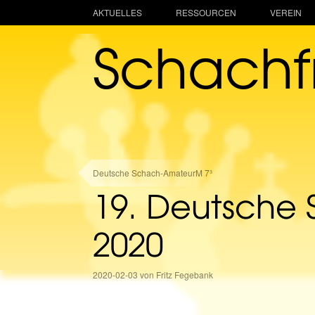
AKTUELLES
RESSOURCEN
VEREIN
Schach
Deutsche Schach-AmateurM 7³
19. Deutsche
2020
2020-02-03 von Fritz Fegebank