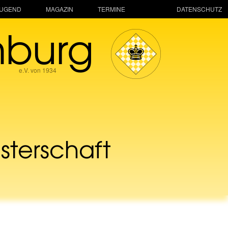
JUGEND
MAGAZIN
TERMINE
DATENSCHUTZ
mburg
e.V. von 1934
terschaft