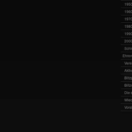
1950
1960
1970
1980
1990
2000
Schl
Ehren
Vere
Akti
Blit
Blit
Die 
Wied
Vors