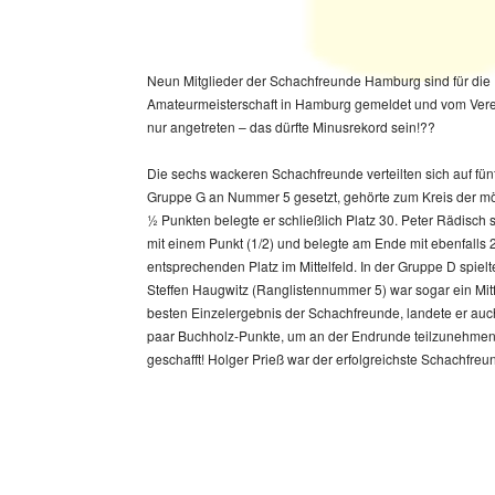
Neun Mitglieder der Schachfreunde Hamburg sind für die
Amateurmeisterschaft in Hamburg gemeldet und vom Verei
nur angetreten – das dürfte Minusrekord sein!??
Die sechs wackeren Schachfreunde verteilten sich auf fün
Fegebank in der Gruppe B wohl zu hoch eingestuft wa
Gruppe G an Nummer 5 gesetzt, gehörte zum Kreis der mö
Unentschieden), um sich nicht zu weit von seiner Sta
½ Punkten belegte er schließlich Platz 30. Peter Rädisch 
Seinetwegen haben die Schachfreunde in der Gesamtwer
mit einem Punkt (1/2) und belegte am Ende mit ebenfalls 2
entsprechenden Platz im Mittelfeld. In der Gruppe D spielt
Steffen Haugwitz (Ranglistennummer 5) war sogar ein Mitf
besten Einzelergebnis der Schachfreunde, landete er auch 
paar Buchholz-Punkte, um an der Endrunde teilzunehmen 
geschafft! Holger Prieß war der erfolgreichste Schachfreun