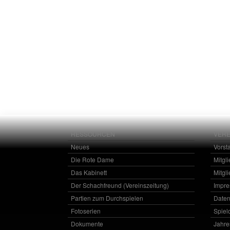
RESSOURCEN
VERE
Neues
Vorst
Die Rote Dame
Mitgl
Das Kabinett
Mitgl
Der Schachfreund (Vereinszeitung)
Impr
Partien zum Durchspielen
Daten
Fotoserien
Spielo
Dokumente
Jahr