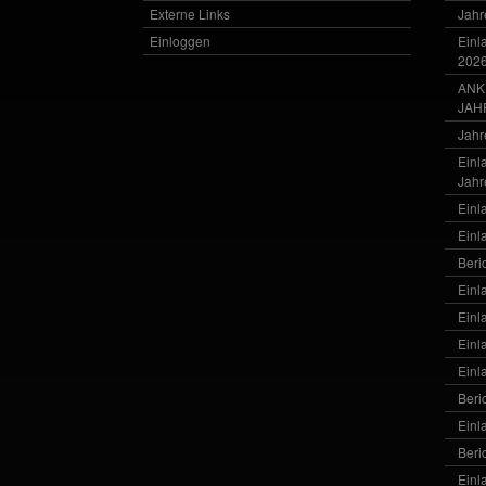
Externe Links
Jahr
Einloggen
Einl
202
ANK
JAH
Jahr
Einl
Jahr
Einl
Einl
Beri
Einl
Einl
Einl
Einl
Beri
Einl
Beri
Einl