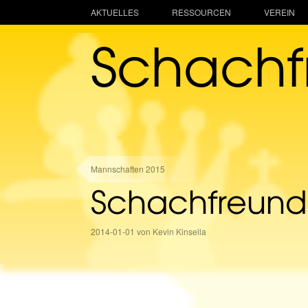
AKTUELLES
RESSOURCEN
VEREIN
Schach
Mannschaften 2015
Schachfreunde
2014-01-01 von Kevin Kinsella