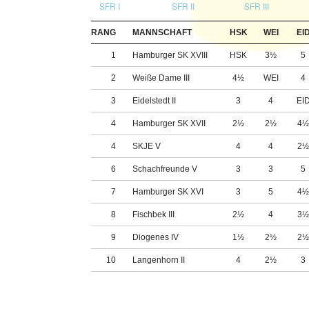
SFR I
SFR II
SFR III
RANG
MANNSCHAFT
HSK
WEI
EI
1
Hamburger SK XVIII
HSK
3½
5
2
Weiße Dame III
4½
WEI
4
3
Eidelstedt II
3
4
EI
4
Hamburger SK XVII
2½
2½
4
4
SKJE V
4
4
2
6
Schachfreunde V
3
3
5
7
Hamburger SK XVI
3
5
4
8
Fischbek III
2½
4
3
9
Diogenes IV
1½
2½
2
10
Langenhorn II
4
2½
3