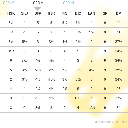
SFR IV
SFR V
SFR VI
D
HSK
SKJ
SFR
HSK
FIS
DIO
LAN
SP
BP
5½
4
5
5
5½
6½
4
9
44
5½
4
5
3
4
5½
5½
9
41
D
3½
5½
3
3½
4½
5½
5
9
37½
½
HSK
2
3
6
4
5
5
9
34½
½
6
SKJ
4½
4½
4
3
2
9
34½
5
3½
SFR
2½
5½
3½
4½
9
35½
½
2
3½
4½
HSK
3½
3½
5
9
34½
½
4
4
2½
4½
FIS
8
3
9
36
½
3
5
4½
4½
0
DIO
4
9
27½
3
6
3½
3
5
4
LAN
9
34
Aktualisiert: 27.06.2015