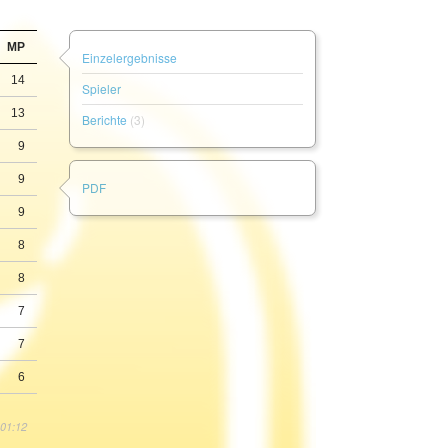
MP
Einzelergebnisse
14
Spieler
13
Berichte
(3)
9
9
PDF
9
8
8
7
7
6
 01:12