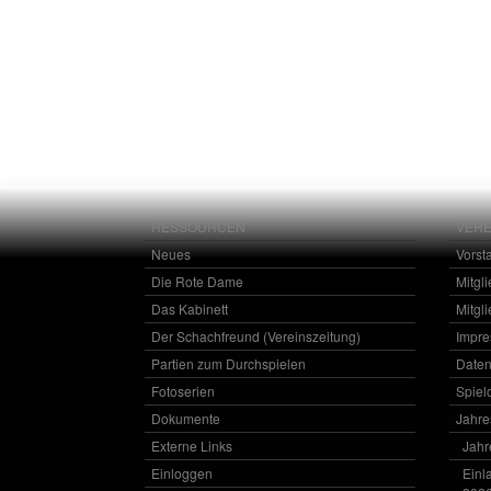
RESSOURCEN
VERE
Neues
Vorst
Die Rote Dame
Mitgl
Das Kabinett
Mitgl
Der Schachfreund (Vereinszeitung)
Impr
Partien zum Durchspielen
Daten
Fotoserien
Spielo
Dokumente
Jahr
Externe Links
Jahr
Einloggen
Einl