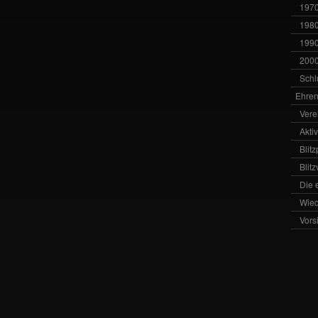
1970
1980
1990
2000
Schl
Ehren
Vere
Akti
Blit
Blit
Die 
Wied
Vors