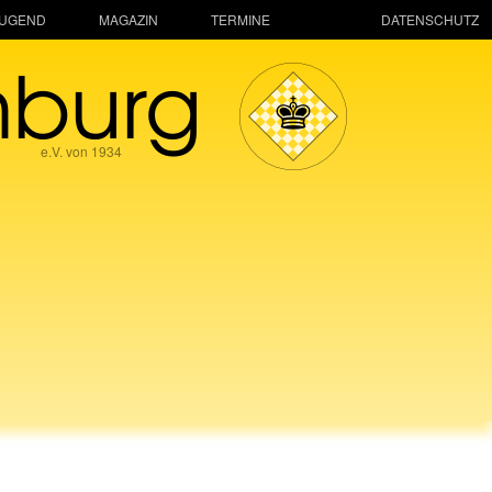
JUGEND
MAGAZIN
TERMINE
DATENSCHUTZ
mburg
e.V. von 1934