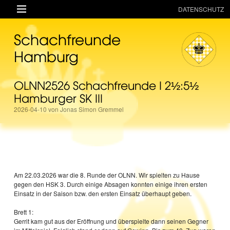

DATENSCHUTZ
AKTUELLES
Schachfreunde
RESSOURCEN
Hamburg
VEREIN
OLNN2526 Schachfreunde I 2½:5½
MANNSCHAFTEN
Hamburger SK III
TURNIERE
2026-04-10 von Jonas Simon Gremmel
ONLINE
KINDER + JUGEND
MAGAZIN
Am 22.03.2026 war die 8. Runde der OLNN. Wir spielten zu Hause
TERMINE
gegen den HSK 3. Durch einige Absagen konnten einige ihren ersten
Einsatz in der Saison bzw. den ersten Einsatz überhaupt geben.
Brett 1:
Gerrit kam gut aus der Eröffnung und überspielte dann seinen Gegner