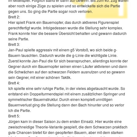
im Mittelspiel. Folglich stand er dann auf Gewinn. Bis zum 40. Zug waren
aber noch einige Züge zu spielen und so entwickelte sich die Partie
gegen uns. So ging die Partie sogar noch verloren.
Brett 2:
Hier spielt Frank ein Bauernopfer, das durch aktiveres Figurenspiel
gerechtfertigt wurde. Infolgedessen wurde die Stellung sehr komplex.
Frank konnte hier die bessere Übersicht behalten und gewann dadurch
seine Partie.
Brett 3:
Jan-Paul spielte aggressiv mit einem g5 Vorstoß, wo sich beide g-
Bauern tauschten. Dadurch wurde die g-Linie die wichtigste Linie.
Zuerst konnte Jan-Paul die für sich beanspruchen, allerdings konnte der
Gegner durch ein Bauernopfer seinen einen Läufer aktivieren und dann
die Schwächen auf den schwarzen Feldern ausnutzen und so gewann
sein Gegner, mit einer schönen Taktik.
Brett 4:
Ich spielte eine sehr ruhige Partie, in der vieles abgetauscht wurde. So
entstand ein Doppelturmendspiel mit einem zusätzlichen Springer und
symmetrischer Bauernstruktur. Durch einen komplett unnötigen
Bauernverlust ging die Stellung dann den Bach hinunter und so verlor
ich die Partie.
Brett 5:
Jürgen kam in dieser Saison zu dem ersten Einsatz. Hier wurde eine
zweischneidige Theorie-Variante gespielt, die dem Schwarzen praktisch
gute Chancen bietet für den geopferten Bauern, aber mit dem starken