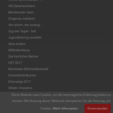
VM Zwischenbilanz
Blankeneser Open
Diogenes Jubiläum
Von einem, der auszog...
Zug des Tages - fast
Jugendtraining verstärkt
Alles anders
Mittelstandscup
Die herrlichen Becher
HET 2017
Barmbeker Blitzmeisterschaft
Schachbrett-Blumen
Ehemalige 2017
Wilster Chessimo
HSK Osteropen
Diese Website nutzt Cookies, um die bestmögliche Erfahrung bieten zu
Osterhase-Schnellschach
können. Mit Nutzung dieser Webseite akzeptieren Sie die Nutzung von
Blitzmeisterschaften
Cookies.
Mehr Information
Einverstanden
Vier-Vereine-Schnellschach 2017