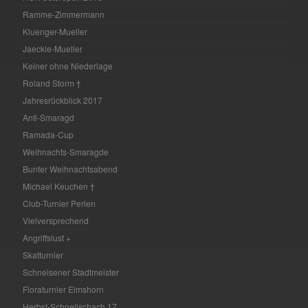
Ramme-Zimmermann
Kluenger-Mueller
Jaeckle-Mueller
Keiner ohne Niederlage
Roland Storm †
Jahresrückblick 2017
Anti-Smaragd
Ramada-Cup
Weihnachts-Smaragde
Bunter Weihnachtsabend
Michael Keuchen †
Club-Turnier Perlen
Vielversprechend
Angriffslust +
Skatturnier
Schnelsener Stadtmeister
Floraturnier Elmshorn
Herbst-Schnellschach 17