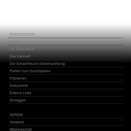
RESSOURCEN
Neues
Die Rote Dame
Das Kabinett
Der Schachfreund (Vereinszeitung)
Partien zum Durchspielen
Fotoserien
Dokumente
Externe Links
Einloggen
VEREIN
Vorstand
Mitgliedschaft