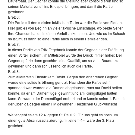
Läuferpaar. Der Gegner konnte die Stellung aber konsolidieren und so
seinen Materialvorteil ins Endspiel bringen, und damit die Partie
gewinnen.
Brett 6:
Die Partie mit den meisten taktischen Tricks war die Partie von Florian.
Hier gab es von Beginn an viele taktische Einschläge, wo beide Seiten
ihre Chancen hatten in einen Vorteil zu kommen. Und wie es im Schach
so ist, muss dann so eine Partie auch in einem Remis enden.
Brett 7:
In dieser Partie von Fritz Fegebank konnte der Gegner in der Eröffnung
einen Vorteil sichern. Im Mittelspiel wurde der Druck immer höher. Der
Gegner opferte dann geschickt eine Qualität, um so viele Bauern zu
gewinnen und dann schlussendlich auch die Partie.
Brett 8:
Zum allerersten Einsatz kam David. Gegen den erfahrenen Gegner
wurde eine solide Eröffnung genutzt. Nachdem die Partie sehr
spannend war, wurden die Damen abgetauscht, was nur David helfen
konnte, da er am Damenflügel gewinnt und am Königsflügel halten
kann. So wurde der Damenflügel erobert und er konnte seine 1. Partie in
der Oberliga gegen einen FM gewinnen. Herzlichen Glückwunsch!
Weiter geht es am 12.4. gegen St. Pauli 2. Für uns geht es noch um
einen gute Abschlussplatzierung, mit einem 4-4 wäre der 3. Platz
gesichert.