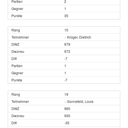
2
1
35
15
+
Krüger, Dietrich
979
972
-7
1
1
-7
19
+
Sonnefeld, Louis
965
930
-35