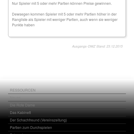
Nur Spieler mit 5 oder mehr Partien können Preise gewinnen.
Dewsegen kommen Spieler mit 5 oder mehr Partien höher in der
Rangliste als Spieler mit weniger Partien, auch wenn sie weniger
Punkte haben
Ausgangs-DWZ Stand: 23.12.2015
RESSOURCEN
Neues
Die Rote Dame
Das Kabinett
Der Schachfreund (Vereinszeitung)
Partien zum Durchspielen