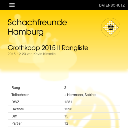

DATENSCHUTZ
AKTUELLES
Schachfreunde
RESSOURCEN
Hamburg
VEREIN
Grothkopp 2015 II Rangliste
MANNSCHAFTEN
2015-12-23 von Kevin Kinsella
TURNIERE
ONLINE
KINDER + JUGEND
2
MAGAZIN
+
Herrmann, Sabine
TERMINE
1281
1296
15
12