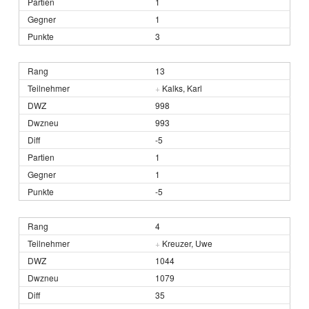
1
1
3
13
+
Kalks, Karl
998
993
-5
1
1
-5
4
+
Kreuzer, Uwe
1044
1079
35