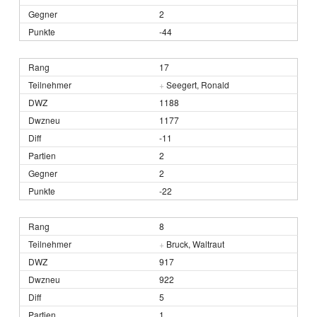
2
-44
17
+
Seegert, Ronald
1188
1177
-11
2
2
-22
8
+
Bruck, Waltraut
917
922
5
1