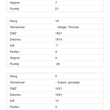
7
21
18
+
Strege, Thomas
1821
1814
-7
4
4
-28
5
+
Eckert, Jaroslaw
1621
1631
10
3