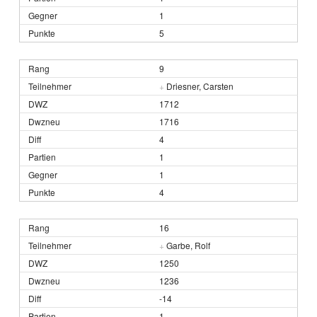
1
5
9
+
Driesner, Carsten
1712
1716
4
1
1
4
16
+
Garbe, Rolf
1250
1236
-14
1