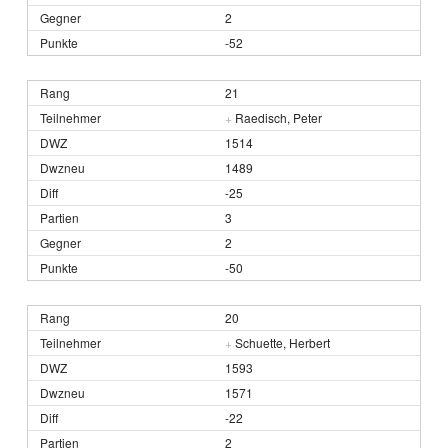
2
-52
21
+
Raedisch, Peter
1514
1489
-25
3
2
-50
20
+
Schuette, Herbert
1593
1571
-22
2