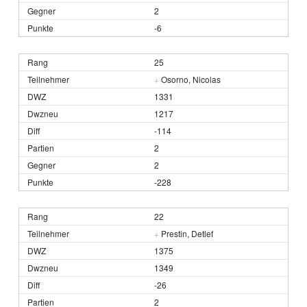
2
-6
25
+
Osorno, Nicolas
1331
1217
-114
2
2
-228
22
+
Prestin, Detlef
1375
1349
-26
2