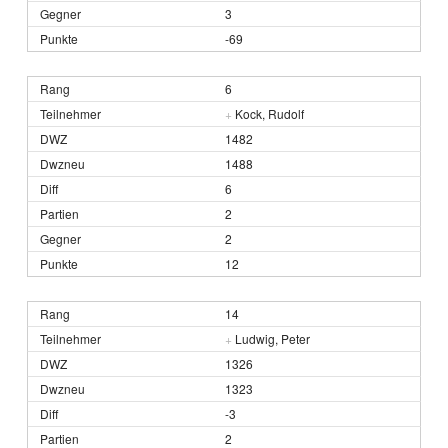
3
-69
6
+
Kock, Rudolf
1482
1488
6
2
2
12
14
+
Ludwig, Peter
1326
1323
-3
2