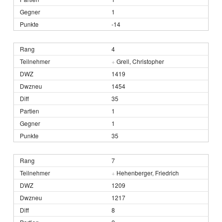
1
-14
4
+
Grell, Christopher
1419
1454
35
1
1
35
7
+
Hehenberger, Friedrich
1209
1217
8