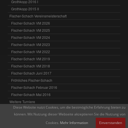
Grothkopp 2016 I
Grothkopp 2015 II
Fischer-Schach Vereinsmeisterschaft
Fischer-Schach VM 2026
Fischer-Schach VM 2025
Fischer-Schach VM 2024
Fischer-Schach VM 2023
Fischer-Schach VM 2022
Fischer-Schach VM 2019
Fischer-Schach VM 2018
Fischer-Schach Juni 2017
Fröhliches Fischer-Schach
Fischer-Schach Februar 2016
Fischer-Schach Mai 2016
Weitere Turniere
Diese Website nutzt Cookies, um die bestmögliche Erfahrung bieten zu
Hamburger Blitz-MM
können. Mit Nutzung dieser Webseite akzeptieren Sie die Nutzung von
Hamburger Blitz-EM
Cookies.
Mehr Information
Einverstanden
Hamburger Pokal-MM