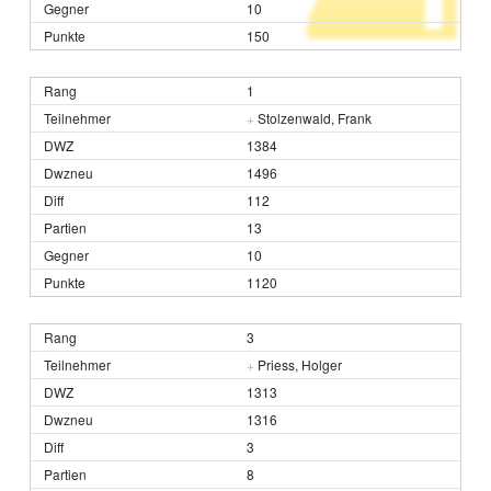
10
150
1
+
Stolzenwald, Frank
1384
1496
112
13
10
1120
3
+
Priess, Holger
1313
1316
3
8