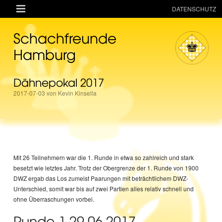

DATENSCHUTZ
AKTUELLES
Schachfreunde
RESSOURCEN
Hamburg
VEREIN
Dähnepokal 2017
MANNSCHAFTEN
2017-07-03 von Kevin Kinsella
TURNIERE
ONLINE
KINDER + JUGEND
MAGAZIN
Mit 26 Teilnehmern war die 1. Runde in etwa so zahlreich und stark
besetzt wie letztes Jahr. Trotz der Obergrenze der 1. Runde von 1900
TERMINE
DWZ ergab das Los zumeist Paarungen mit beträchtlichem DWZ-
Unterschied, somit war bis auf zwei Partien alles relativ schnell und
ohne Überraschungen vorbei.
Runde 1 29.06.2017