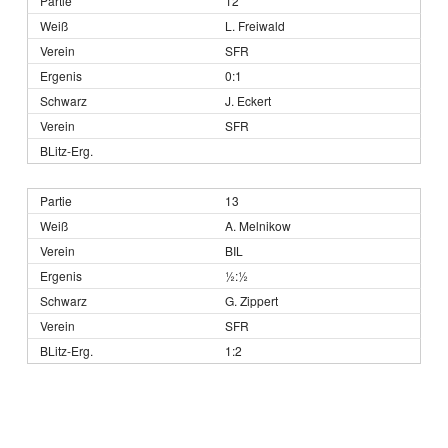
12
L. Freiwald
SFR
0:1
J. Eckert
SFR
13
A. Melnikow
BIL
½:½
G. Zippert
SFR
1:2