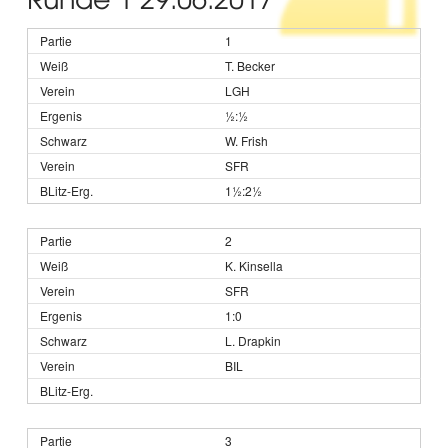
1
T. Becker
LGH
½:½
W. Frish
SFR
1½:2½
2
K. Kinsella
SFR
1:0
L. Drapkin
BIL
3