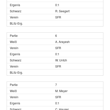
0:1
R. Seegert
SFR
6
A. Arayesh
SFR
0:1
W. Untch
SFR
7
M. Meyer
SFR
0:1
C. Hauser