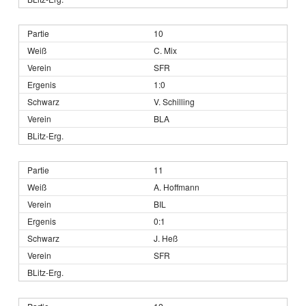
10
C. Mix
SFR
1:0
V. Schilling
BLA
11
A. Hoffmann
BIL
0:1
J. Heß
SFR