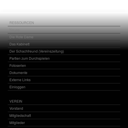
RESSOURCEN
Neues
Die Rote Dame
Das Kabinett
Der Schachfreund (Vereinszeitung)
Partien zum Durchspielen
Fotoserien
Dokumente
Externe Links
Einloggen
VEREIN
Vorstand
Mitgliedschaft
Mitglieder