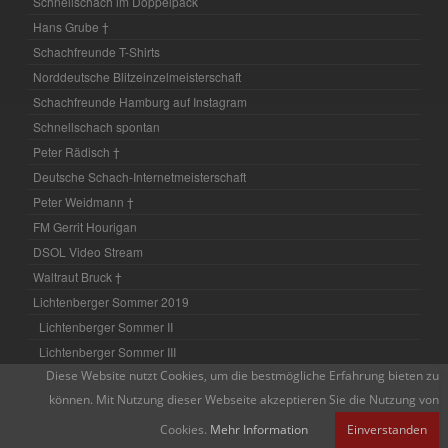
Schnellschach im Doppelpack
Hans Grube †
Schachfreunde T-Shirts
Norddeutsche Blitzeinzelmeisterschaft
Schachfreunde Hamburg auf Instagram
Schnellschach spontan
Peter Rädisch †
Deutsche Schach-Internetmeisterschaft
Peter Weidmann †
FM Gerrit Hourigan
DSOL Video Stream
Waltraut Bruck †
Lichtenberger Sommer 2019
Lichtenberger Sommer II
Lichtenberger Sommer III
Diese Website nutzt Cookies, um die bestmögliche Erfahrung bieten zu
Lichtenberger Sommer IV
können. Mit Nutzung dieser Webseite akzeptieren Sie die Nutzung von
Lichtenberger Sommer V
Lichtenberger Sommer VI
Cookies.
Mehr Information
Einverstanden