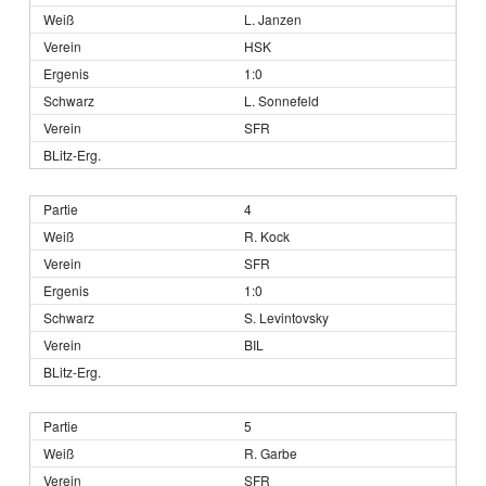
L. Janzen
HSK
1:0
L. Sonnefeld
SFR
4
R. Kock
SFR
1:0
S. Levintovsky
BIL
5
R. Garbe
SFR