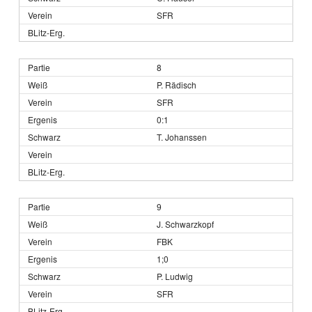
SFR
8
P. Rädisch
SFR
0:1
T. Johanssen
9
J. Schwarzkopf
FBK
1;0
P. Ludwig
SFR