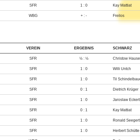
SFR
1 : 0
Kay Mattiat
WBG
+ : -
Freilos
VEREIN
ERGEBNIS
SCHWARZ
SFR
½ : ½
Christow Hause
SFR
1 : 0
Willi Untch
SFR
1 : 0
Til Schindelbau
SFR
0 : 1
Dietrich Krüger
SFR
1 : 0
Jaroslaw Eckert
SFR
0 : 1
Kay Mattiat
SFR
1 : 0
Ronald Seegert
SFR
1 : 0
Herbert Schütte