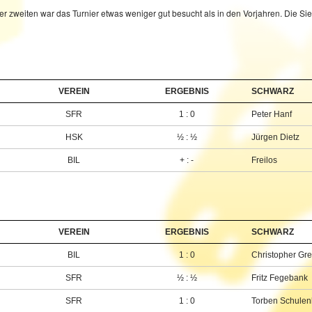
er zweiten war das Turnier etwas weniger gut besucht als in den Vorjahren. Die Si
VEREIN
ERGEBNIS
SCHWARZ
SFR
1 : 0
Peter Hanf
HSK
½ : ½
Jürgen Dietz
BIL
+ : -
Freilos
VEREIN
ERGEBNIS
SCHWARZ
BIL
1 : 0
Christopher Gre
SFR
½ : ½
Fritz Fegebank
SFR
1 : 0
Torben Schulen