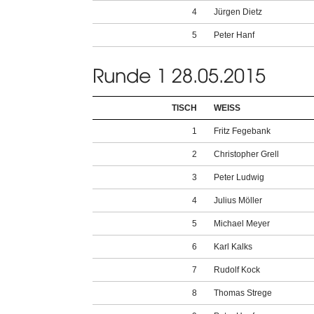
4
Jürgen Dietz
5
Peter Hanf
Runde 1 28.05.2015
TISCH
WEISS
1
Fritz Fegebank
2
Christopher Grell
3
Peter Ludwig
4
Julius Möller
5
Michael Meyer
6
Karl Kalks
7
Rudolf Kock
8
Thomas Strege