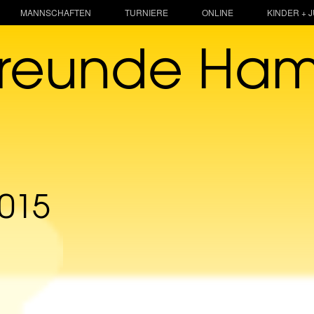
MANNSCHAFTEN
TURNIERE
ONLINE
KINDER + 
freunde Ha
015