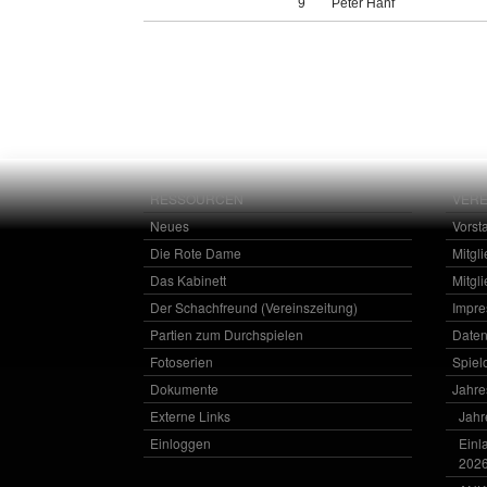
9
Peter Hanf
RESSOURCEN
VERE
Neues
Vorst
Die Rote Dame
Mitgl
Das Kabinett
Mitgl
Der Schachfreund (Vereinszeitung)
Impr
Partien zum Durchspielen
Daten
Fotoserien
Spielo
Dokumente
Jahr
Externe Links
Jahr
Einloggen
Einl
202