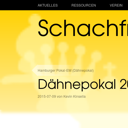
AKTUELLES
RESSOURCEN
VEREIN
Schach
Hamburger Pokal-EM (Dähnepokal)
Dähnepokal 2
2015-07-09 von Kevin Kinsella