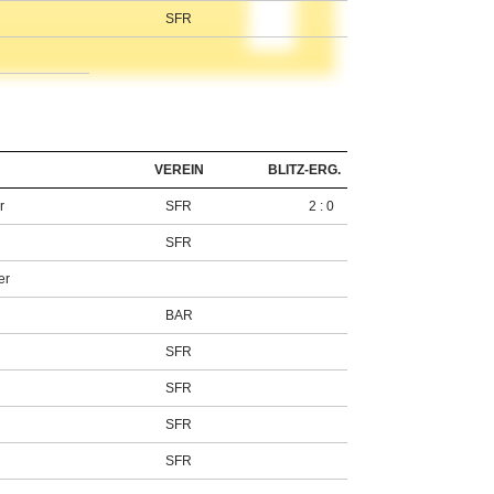
SFR
VEREIN
BLITZ-ERG.
r
SFR
2 : 0
SFR
er
BAR
SFR
SFR
SFR
SFR