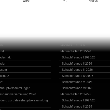
WBG
+ : -
Freilos
IN
MANNSCHAFTEN
and
Mannschaften 2025/26
iedschaft
Schachfreunde I 2025/26
ieder
Schachfreunde II 2026
essum
Schachfreunde III 2026
schutz
Schachfreunde IV 2026
rt
Schachfreunde V 2026
eshauptversammlungen
Schachfreunde VI 2026
eshauptversammlung 2026
Mannschaften 2024/25
adung zur Jahreshauptversammlung
Schachfreunde I 2024/25
6
Schachfreunde II 2025