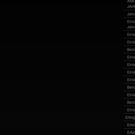
ANK
JAH
Jahr
Einl
Jahr
Einl
Einl
Beri
Einl
Einl
Einl
Einl
Beri
Einl
Beri
Einl
Erfol
Erfo
Erfo