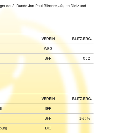
eger der 3. Runde Jan-Paul Ritscher, Jürgen Dietz und
VEREIN
BLITZ-ERG.
WBG
SFR
0 : 2
VEREIN
BLITZ-ERG.
ll
SFR
SFR
1½ : ½
burg
DIO