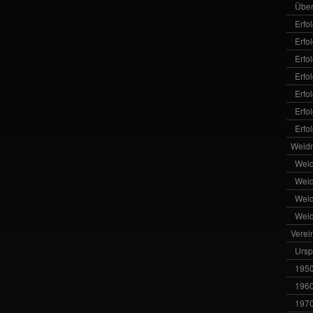
Über
Erfo
Erfo
Erfo
Erfo
Erfo
Erfo
Erfo
Weid
Wei
Wei
Wei
Wei
Verei
Ursp
1950
1960
1970