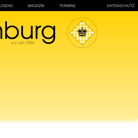
JUGEND
MAGAZIN
TERMINE
DATENSCHUTZ
mburg
e.V. von 1934