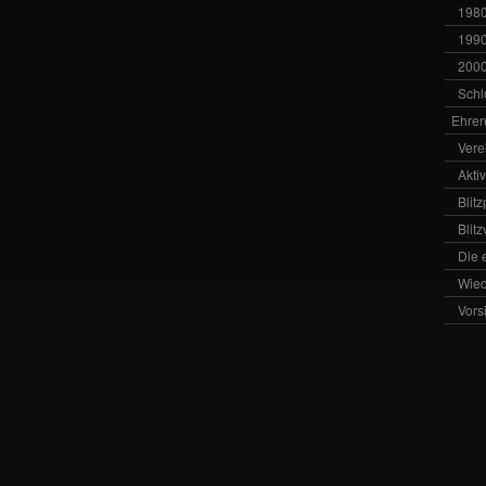
1980
1990
2000
Schl
Ehren
Vere
Akti
Blit
Blit
Die 
Wied
Vors